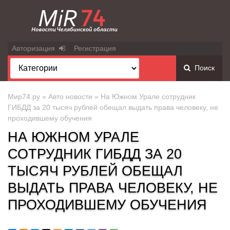
Авторизация
Регистрация
Поиск
Мир74.ру
»
Авто новости
» На Южном Урале сотрудник
ГИБДД за 20 тысяч рублей обещал выдать права человеку, не
проходившему обучения
НА ЮЖНОМ УРАЛЕ
СОТРУДНИК ГИБДД ЗА 20
ТЫСЯЧ РУБЛЕЙ ОБЕЩАЛ
ВЫДАТЬ ПРАВА ЧЕЛОВЕКУ, НЕ
ПРОХОДИВШЕМУ ОБУЧЕНИЯ