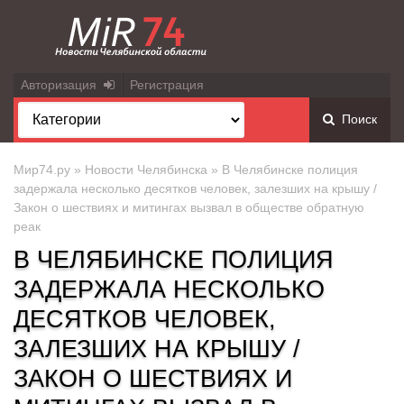
Авторизация
Регистрация
Поиск
Мир74.ру
»
Новости Челябинска
» В Челябинске полиция
задержала несколько десятков человек, залезших на крышу /
Закон о шествиях и митингах вызвал в обществе обратную
реак
В ЧЕЛЯБИНСКЕ ПОЛИЦИЯ
ЗАДЕРЖАЛА НЕСКОЛЬКО
ДЕСЯТКОВ ЧЕЛОВЕК,
ЗАЛЕЗШИХ НА КРЫШУ /
ЗАКОН О ШЕСТВИЯХ И