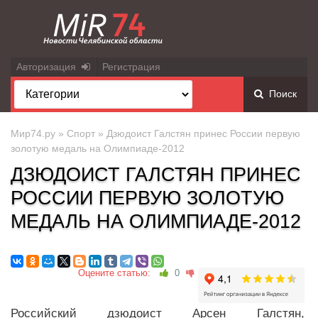
Авторизация
Регистрация
Поиск
Мир74.ру
»
Спорт
» Дзюдоист Галстян принес России первую
золотую медаль на Олимпиаде-2012
ДЗЮДОИСТ ГАЛСТЯН ПРИНЕС
РОССИИ ПЕРВУЮ ЗОЛОТУЮ
МЕДАЛЬ НА ОЛИМПИАДЕ-2012
Оцените статью:
0
Российский дзюдоист Арсен Галстян,