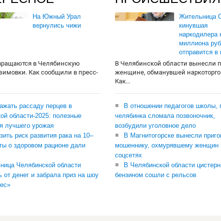
На Южный Урал
Жительница О
вернулись чижи
кинувшая
наркодилера 
миллиона руб
отправится в
вращаются в Челябинскую
В Челябинской области вынесли 
 зимовки. Как сообщили в пресс-
женщине, обманувшей наркоторго
Как...
сажать рассаду перцев в
В отношении педагогов школы, 
ой области-2025: полезные
челябинка сломала позвоночник,
я лучшего урожая
возбудили уголовное дело
зить риск развития рака на 10–
В Магнитогорске вынесли приго
ты о здоровом рационе дали
мошеннику, охмурявшему женщин 
соцсетях
ница Челябинской области
В Челябинской области цистерн
ь от денег и забрала приз на шоу
бензином сошли с рельсов
ес»