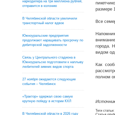
наркодилера на три миллиона рублей,
пикетчик
отправится в колонию
размере 
В Челябинской области увеличили
Все семе
транспортный налог вдвое
Напомни
Южноуральские предприятия
внимание
продолжают наращивать просрочку по
дебиторской задолженности
города. 
видом од
Связь у Центрального стадиона в
Южноуральске подготовили к наплыву
Как сооб
любителей зимних видов спорта
рассмотр
полном о
27 ноября ожидаются следующие
события – Челябинск
«Трактор» одержал свою самую
крупную победу в истории КХЛ
Источник
Теги статьи
В Челябинской области в 2026 году
Статья опуб