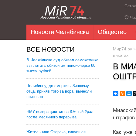
Сего
Че
Новости Челябинска
Общество
ВСЕ НОВОСТИ
Мир74.ру
пикетах
В Челябинске суд обязал самокатчика
В МИ
выплатить сбитой им пенсионерке 80
тысяч рублей
ОШТР
Челябинцу, до смерти забившему
отца, приняв того за вора, вынесли
приговор
Миасский
НМУ возвращаются на Южный Урал
после месячного перерыва
штрафов
Как уже 
Жительница Озерска, кинувшая