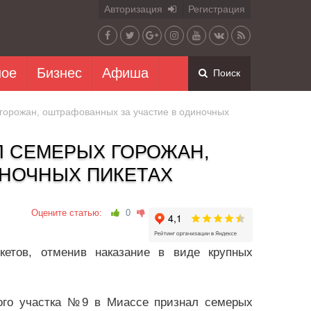
Авторизация
Регистрация
ное
Бизнес
Афиша
Поиск
горожан, оштрафованных за участие в одиночных
Л СЕМЕРЫХ ГОРОЖАН,
ИНОЧНЫХ ПИКЕТАХ
Оцените статью:
0
кетов, отменив наказание в виде крупных
ного участка №9 в Миассе признал семерых