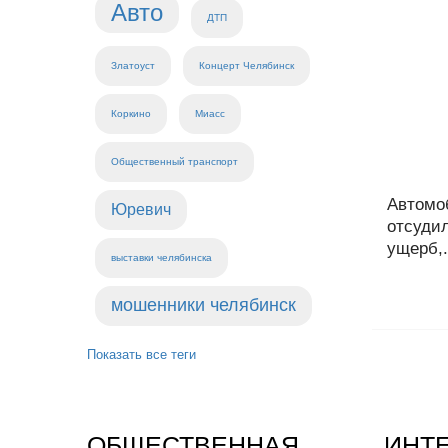
Авто
ДТП
Златоуст
Концерт Челябинск
Коркино
Миасс
Общественный транспорт
Автомо
Юревич
отсудил
ущерб,.
выставки челябинска
мошенники челябинск
Показать все теги
ОБЩЕСТВЕННАЯ
ИНТ