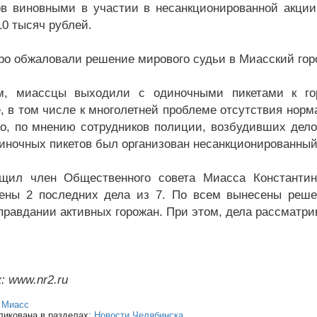
ов виновными в участии в несанкционированной акции
10 тысяч рублей.
ро обжаловали решение мирового судьи в Миасский гор
м, миассцы выходили с одиночными пикетами к гор
, в том числе к многолетней проблеме отсутствия норм
Но, по мнению сотрудников полиции, возбудивших дел
иночных пикетов был организован несанкционированный
щил член Общественного совета Миасса Константин
ены 2 последних дела из 7. По всем вынесены реше
правдании активных горожан. При этом, дела рассматр
: www.nr2.ru
:
Миасс
ликована в разделах:
Новости Челябинска