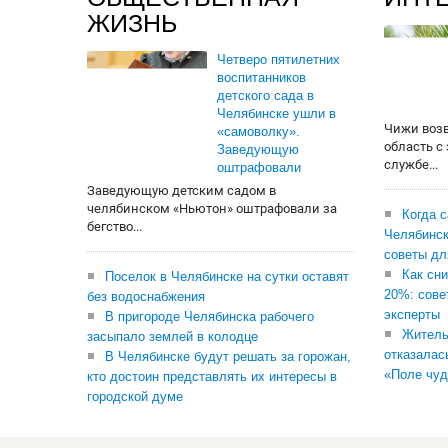
ЖИЗНЬ
Четверо пятилетних
воспитанников
детского сада в
Челябинске ушли в
Чижи воз
«самоволку».
область с
Заведующую
службе...
оштрафовали
Заведующую детским садом в
челябинском «Ньютон» оштрафовали за
Когда 
бегство...
Челябинск
советы дл
Как сни
Поселок в Челябинске на сутки оставят
20%: сове
без водоснабжения
эксперты
В пригороде Челябинска рабочего
Житель
засыпало землей в колодце
отказалас
В Челябинске будут решать за горожан,
«Поле чуд
кто достоин представлять их интересы в
городской думе