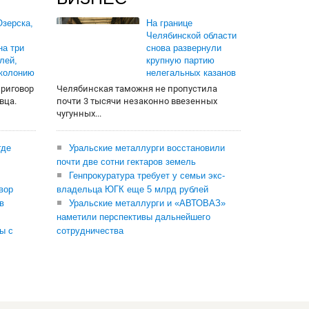
зерска,
На границе
Челябинской области
на три
снова развернули
лей,
крупную партию
 колонию
нелегальных казанов
приговор
Челябинская таможня не пропустила
вца.
почти 3 тысячи незаконно ввезенных
чугунных...
где
Уральские металлурги восстановили
почти две сотни гектаров земель
Генпрокуратура требует у семьи экс-
вор
владельца ЮГК еще 5 млрд рублей
в
Уральские металлурги и «АВТОВАЗ»
наметили перспективы дальнейшего
ы с
сотрудничества