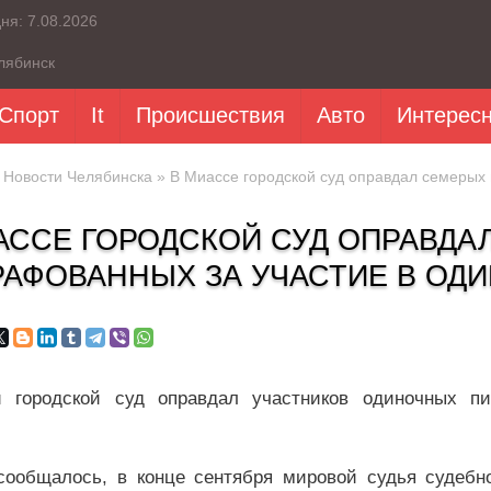
дня:
7.08.2026
лябинск
Спорт
It
Происшествия
Авто
Интерес
»
Новости Челябинска
» В Миассе городской суд оправдал семерых 
АССЕ ГОРОДСКОЙ СУД ОПРАВДА
АФОВАННЫХ ЗА УЧАСТИЕ В ОД
 городской суд оправдал участников одиночных пи
.
сообщалось, в конце сентября мировой судья судеб