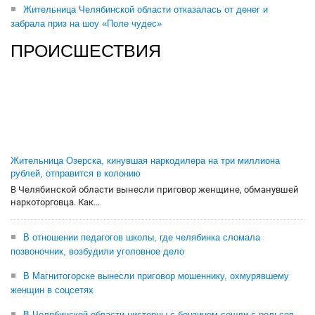
Жительница Челябинской области отказалась от денег и
забрала приз на шоу «Поле чудес»
ПРОИСШЕСТВИЯ
Жительница Озерска, кинувшая наркодилера на три миллиона
рублей, отправится в колонию
В Челябинской области вынесли приговор женщине, обманувшей
наркоторговца. Как...
В отношении педагогов школы, где челябинка сломала
позвоночник, возбудили уголовное дело
В Магнитогорске вынесли приговор мошеннику, охмурявшему
женщин в соцсетях
В Челябинской области цистерны с бензином сошли с рельсов