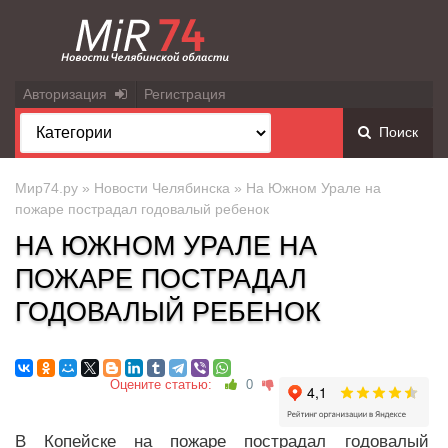
Авторизация
Регистрация
Поиск
Мир74.ру
»
Новости Челябинска
» На Южном Урале на
пожаре пострадал годовалый ребенок
НА ЮЖНОМ УРАЛЕ НА
ПОЖАРЕ ПОСТРАДАЛ
ГОДОВАЛЫЙ РЕБЕНОК
Оцените статью:
0
В Копейске на пожаре пострадал годовалый