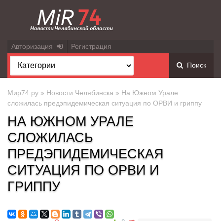
Авторизация
Регистрация
Поиск
Мир74.ру
»
Новости Челябинска
» На Южном Урале
сложилась предэпидемическая ситуация по ОРВИ и гриппу
НА ЮЖНОМ УРАЛЕ
СЛОЖИЛАСЬ
ПРЕДЭПИДЕМИЧЕСКАЯ
СИТУАЦИЯ ПО ОРВИ И
ГРИППУ