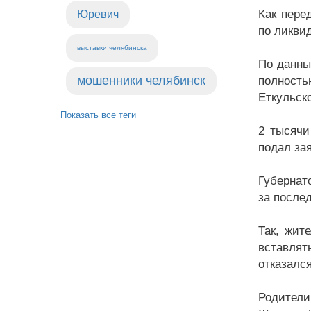
Как пере
Юревич
по ликви
выставки челябинска
По данны
мошенники челябинск
полность
Еткульск
Показать все теги
2 тысячи
подал за
Губернат
за после
Так, жит
вставлят
отказалс
Родители