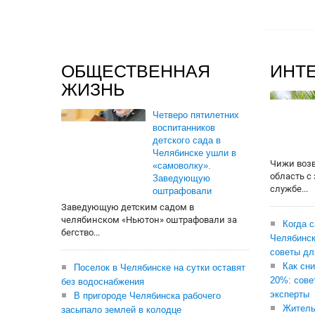
ОБЩЕСТВЕННАЯ
ИНТ
ЖИЗНЬ
Четверо пятилетних
воспитанников
детского сада в
Челябинске ушли в
Чижи воз
«самоволку».
область с
Заведующую
службе...
оштрафовали
Заведующую детским садом в
челябинском «Ньютон» оштрафовали за
Когда 
бегство...
Челябинск
советы дл
Как сни
Поселок в Челябинске на сутки оставят
20%: сове
без водоснабжения
эксперты
В пригороде Челябинска рабочего
Житель
засыпало землей в колодце