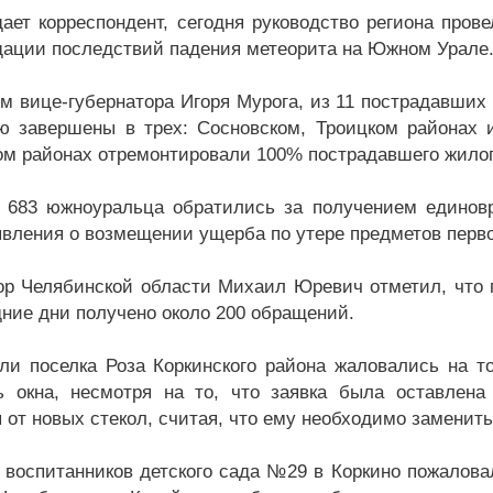
дает корреспондент, сегодня руководство региона пров
дации последствий падения метеорита на Южном Урале
м вице-губернатора Игоря Мурога, из 11 пострадавших
ю завершены в трех: Сосновском, Троицком районах 
ом районах отремонтировали 100% пострадавшего жило
 683 южноуральца обратились за получением единов
явления о возмещении ущерба по утере предметов перв
ор Челябинской области Михаил Юревич отметил, что 
дние дни получено около 200 обращений.
ели поселка Роза Коркинского района жаловались на т
ь окна, несмотря на то, что заявка была оставлен
я от новых стекол, считая, что ему необходимо заменит
 воспитанников детского сада №29 в Коркино пожаловал