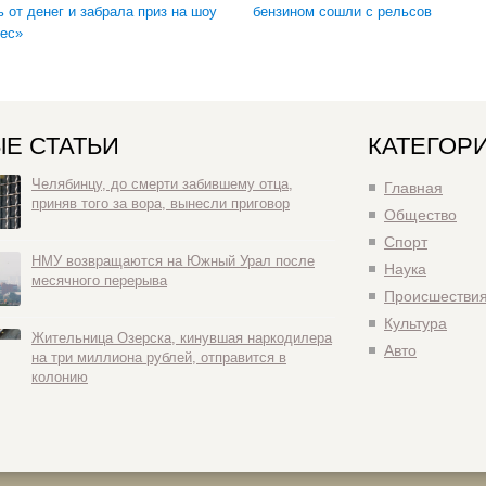
ь от денег и забрала приз на шоу
бензином сошли с рельсов
ес»
Е СТАТЬИ
КАТЕГОР
Челябинцу, до смерти забившему отца,
Главная
приняв того за вора, вынесли приговор
Общество
Спорт
НМУ возвращаются на Южный Урал после
Наука
месячного перерыва
Происшестви
Культура
Жительница Озерска, кинувшая наркодилера
Авто
на три миллиона рублей, отправится в
колонию