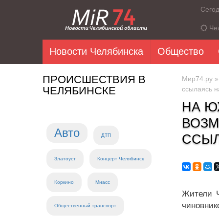
Сего
Че
Новости Челябинска
Общество
ПРОИСШЕСТВИЯ В
Мир74.ру
ЧЕЛЯБИНСКЕ
ссылаясь н
НА Ю
ВОЗМ
Авто
ССЫЛ
ДТП
Златоуст
Концерт Челябинск
Коркино
Миасс
Жители Ч
чиновник
Общественный транспорт