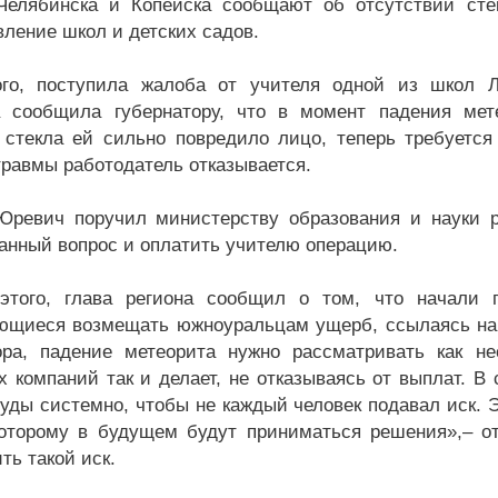
елябинска и Копейска сообщают об отсутствии стек
вление школ и детских садов.
го, поступила жалоба от учителя одной из школ Л
 сообщила губернатору, что в момент падения мет
 стекла ей сильно повредило лицо, теперь требуется
травмы работодатель отказывается.
ревич поручил министерству образования и науки р
анный вопрос и оплатить учителю операцию.
этого, глава региона сообщил о том, что начали 
ющиеся возмещать южноуральцам ущерб, ссылаясь на
ора, падение метеорита нужно рассматривать как н
х компаний так и делает, не отказываясь от выплат. В
суды системно, чтобы не каждый человек подавал иск.
которому в будущем будут приниматься решения»,– о
ть такой иск.