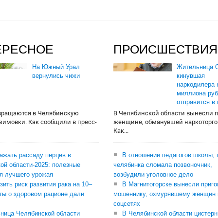
ЕРЕСНОЕ
ПРОИСШЕСТВИЯ
На Южный Урал
Жительница О
вернулись чижи
кинувшая
наркодилера 
миллиона руб
отправится в
вращаются в Челябинскую
В Челябинской области вынесли 
 зимовки. Как сообщили в пресс-
женщине, обманувшей наркоторго
Как...
сажать рассаду перцев в
В отношении педагогов школы, 
ой области-2025: полезные
челябинка сломала позвоночник,
я лучшего урожая
возбудили уголовное дело
зить риск развития рака на 10–
В Магнитогорске вынесли приго
ты о здоровом рационе дали
мошеннику, охмурявшему женщин 
соцсетях
ница Челябинской области
В Челябинской области цистерн