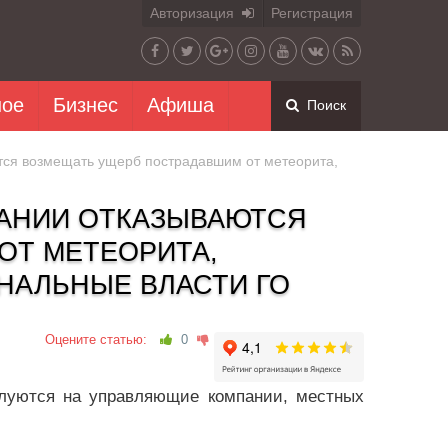
Авторизация
Регистрация
ное
Бизнес
Афиша
Поиск
ся возмещать ущерб пострадавшим от метеорита,
АНИИ ОТКАЗЫВАЮТСЯ
ОТ МЕТЕОРИТА,
НАЛЬНЫЕ ВЛАСТИ ГО
Оцените статью:
0
алуются на управляющие компании, местных