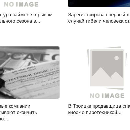
атура займется срывом
Зарегистрирован первый в
льного сезона в...
случай гибели человека от.
вые компании
В Троицке продавщица сп
тывают окончить
киоск с пиротехникой...
ю...