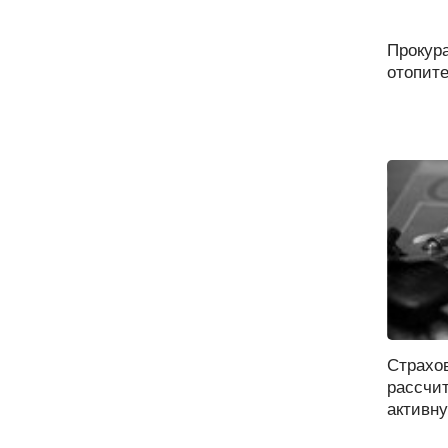
Прокур
отопите
Страхо
рассчи
активну