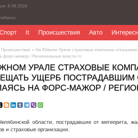
дня:
8.08.2026
лябинск
Спорт
It
Происшествия
Авто
Интерес
»
Происшествия
» На Южном Урале страховые компании отказывают
а форс-мажор / Региональные власти го
ЖНОМ УРАЛЕ СТРАХОВЫЕ КОМП
ЕЩАТЬ УЩЕРБ ПОСТРАДАВШИМ 
АЯСЬ НА ФОРС-МАЖОР / РЕГИО
елябинской области, пострадавшие от метеорита, ж
ов и страховые организации.