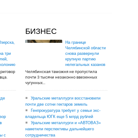
БИЗНЕС
зерска,
На границе
Челябинской области
на три
снова развернули
лей,
крупную партию
 колонию
нелегальных казанов
приговор
Челябинская таможня не пропустила
вца.
почти 3 тысячи незаконно ввезенных
чугунных...
где
Уральские металлурги восстановили
почти две сотни гектаров земель
Генпрокуратура требует у семьи экс-
вор
владельца ЮГК еще 5 млрд рублей
в
Уральские металлурги и «АВТОВАЗ»
наметили перспективы дальнейшего
ы с
сотрудничества