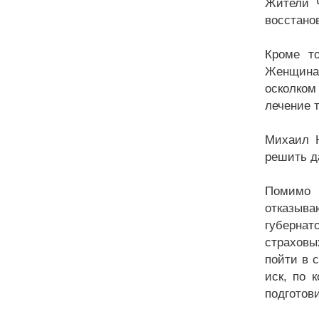
Жители Ч
восстано
Кроме то
Женщина
осколком
лечение 
Михаил Ю
решить д
Помимо 
отказыва
губернат
страховы
пойти в 
иск, по 
подготови