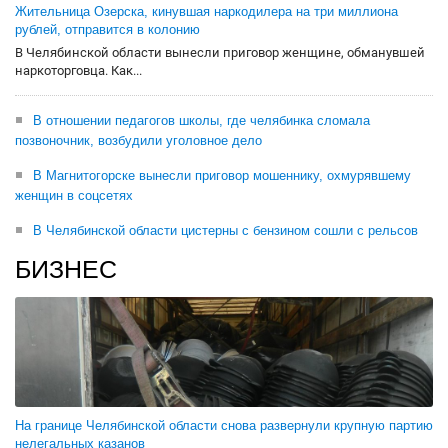
Жительница Озерска, кинувшая наркодилера на три миллиона
рублей, отправится в колонию
В Челябинской области вынесли приговор женщине, обманувшей
наркоторговца. Как...
В отношении педагогов школы, где челябинка сломала
позвоночник, возбудили уголовное дело
В Магнитогорске вынесли приговор мошеннику, охмурявшему
женщин в соцсетях
В Челябинской области цистерны с бензином сошли с рельсов
БИЗНЕС
На границе Челябинской области снова развернули крупную партию
нелегальных казанов