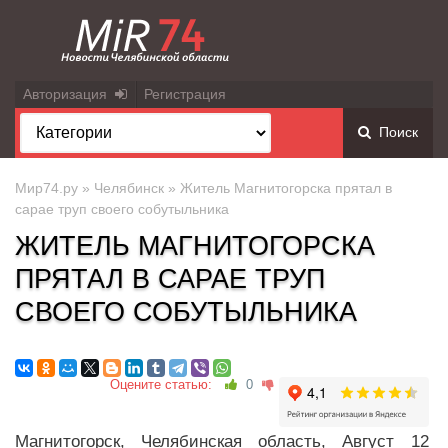
Авторизация
Регистрация
Поиск
Мир74.ру
»
Челябинск
» Житель Магнитогорска прятал в
сарае труп своего собутыльника
ЖИТЕЛЬ МАГНИТОГОРСКА
ПРЯТАЛ В САРАЕ ТРУП
СВОЕГО СОБУТЫЛЬНИКА
Оцените статью:
0
Магнитогорск, Челябинская область, Август 12