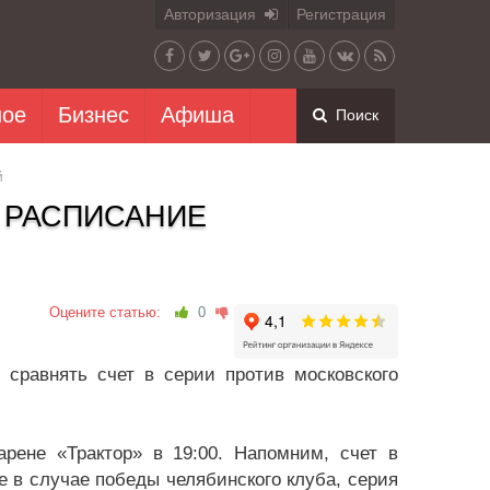
Авторизация
Регистрация
ное
Бизнес
Афиша
Поиск
й
: РАСПИСАНИЕ
Оцените статью:
0
 сравнять счет в серии против московского
арене «Трактор» в 19:00. Напомним, счет в
е в случае победы челябинского клуба, серия