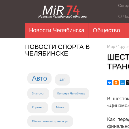
Сего
Че
Новости Челябинска
Общество
НОВОСТИ СПОРТА В
Мир74.ру
ЧЕЛЯБИНСКЕ
ШЕСТ
ТРАН
Авто
ДТП
Златоуст
Концерт Челябинск
В шестом
«Динамо»
Коркино
Миасс
Как пере
Общественный транспорт
финально