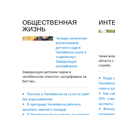
ОБЩЕСТВЕННАЯ
ИНТ
ЖИЗНЬ
Четверо пятилетних
воспитанников
детского сада в
Челябинске ушли в
Чижи воз
«самоволку».
область с
Заведующую
службе...
оштрафовали
Заведующую детским садом в
челябинском «Ньютон» оштрафовали за
Когда 
бегство...
Челябинск
советы дл
Как сни
Поселок в Челябинске на сутки оставят
20%: сове
без водоснабжения
эксперты
В пригороде Челябинска рабочего
Житель
засыпало землей в колодце
отказалас
В Челябинске будут решать за горожан,