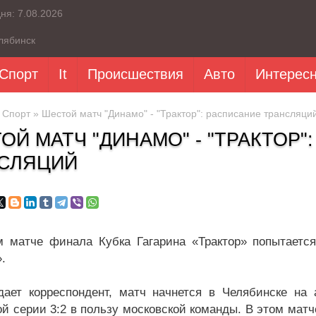
дня:
7.08.2026
лябинск
Спорт
It
Происшествия
Авто
Интерес
»
Спорт
» Шестой матч "Динамо" - "Трактор": расписание трансляци
ОЙ МАТЧ "ДИНАМО" - "ТРАКТОР"
СЛЯЦИЙ
 матче финала Кубка Гагарина «Трактор» попытается
.
дает корреспондент, матч начнется в Челябинске на 
й серии 3:2 в пользу московской команды. В этом матч