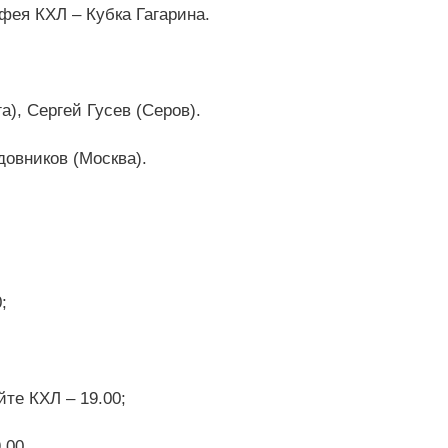
фея КХЛ – Кубка Гагарина.
), Сергей Гусев (Серов).
довников (Москва).
;
те КХЛ – 19.00;
.00.