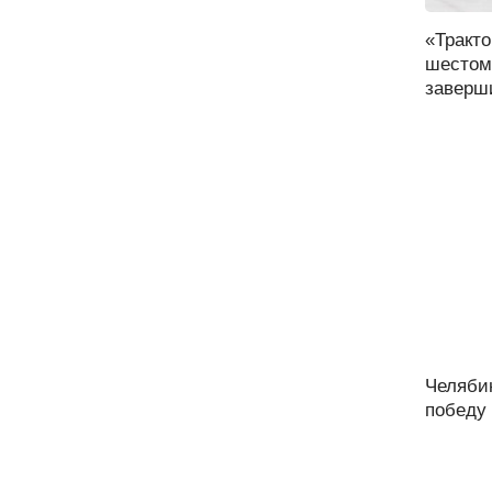
«Тракт
шестом
заверши
Челяби
победу 