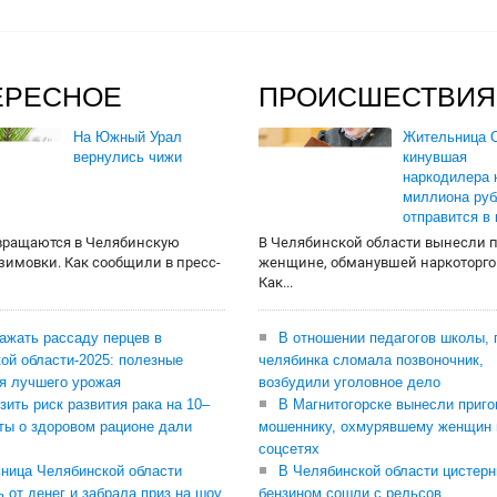
ЕРЕСНОЕ
ПРОИСШЕСТВИЯ
На Южный Урал
Жительница О
вернулись чижи
кинувшая
наркодилера 
миллиона руб
отправится в
вращаются в Челябинскую
В Челябинской области вынесли 
 зимовки. Как сообщили в пресс-
женщине, обманувшей наркоторго
Как...
сажать рассаду перцев в
В отношении педагогов школы, 
ой области-2025: полезные
челябинка сломала позвоночник,
я лучшего урожая
возбудили уголовное дело
зить риск развития рака на 10–
В Магнитогорске вынесли приго
ты о здоровом рационе дали
мошеннику, охмурявшему женщин 
соцсетях
ница Челябинской области
В Челябинской области цистерн
ь от денег и забрала приз на шоу
бензином сошли с рельсов