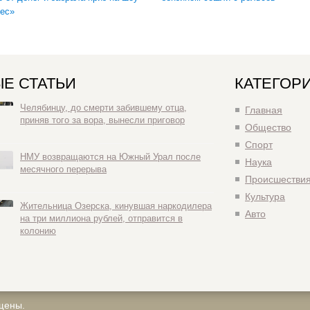
ес»
Е СТАТЬИ
КАТЕГОР
Челябинцу, до смерти забившему отца,
Главная
приняв того за вора, вынесли приговор
Общество
Спорт
НМУ возвращаются на Южный Урал после
Наука
месячного перерыва
Происшестви
Культура
Жительница Озерска, кинувшая наркодилера
Авто
на три миллиона рублей, отправится в
колонию
щены.