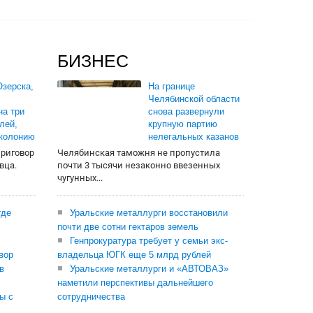
БИЗНЕС
зерска,
На границе
Челябинской области
на три
снова развернули
лей,
крупную партию
 колонию
нелегальных казанов
приговор
Челябинская таможня не пропустила
вца.
почти 3 тысячи незаконно ввезенных
чугунных...
где
Уральские металлурги восстановили
почти две сотни гектаров земель
Генпрокуратура требует у семьи экс-
вор
владельца ЮГК еще 5 млрд рублей
в
Уральские металлурги и «АВТОВАЗ»
наметили перспективы дальнейшего
ы с
сотрудничества