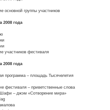
 основной группы участников
а 2008 года
ью
ки
ии
 участников фестиваля
а 2008 года
ая программа – площадь Тысячелетия
ие фестиваля – приветственные слова
Шафи – джэм «Сотворение мира»
lag
амалова