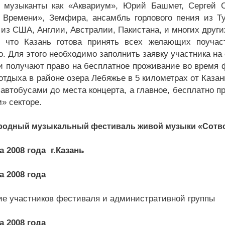
 музыканты как «Аквариум», Юрий Башмет, Сергей 
Времени», Земфира, ансамбль горлового пения из Т
 из США, Англии, Австралии, Пакистана, и многих други
 что Казань готова принять всех желающих поучаст
о. Для этого необходимо заполнить заявку участника н
и получают право на бесплатное проживание во время 
 отдыха в районе озера Лебяжье в 5 километрах от Каза
 автобусами до места концерта, а главное, бесплатно п
» секторе.
родный музыкальный фестиваль живой музыки «Сотв
а 2008 года г.Казань
а 2008 года
 участников фестиваля и административной группы
а 2008 года