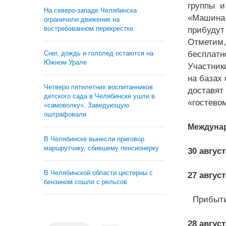
группы и
На северо-западе Челябинска
«Машина 
ограничили движение на
востребованном перекрестке
прибудут
Отметим,
бесплатн
Снег, дождь и гололед остаются на
Южном Урале
Участник
на базах
Четверо пятилетних воспитанников
доставят
детского сада в Челябинске ушли в
«гостевом
«самоволку». Заведующую
оштрафовали
Междуна
В Челябинске вынесли приговор
маршрутчику, сбившему пенсионерку
30 август
В Челябинской области цистерны с
27 август
бензином сошли с рельсов
Прибытие
28 август