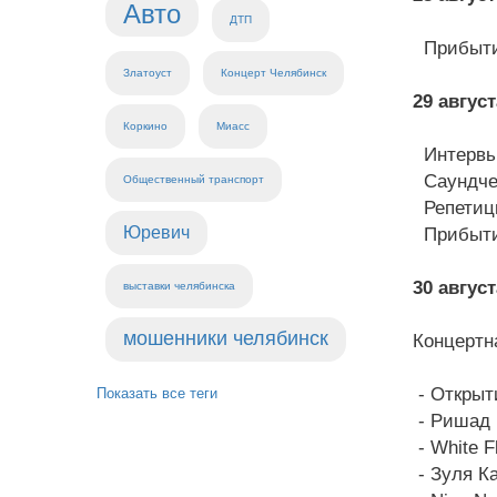
Авто
ДТП
Прибытие
Златоуст
Концерт Челябинск
29 август
Коркино
Миасс
Интерв
Саундче
Общественный транспорт
Репетиц
Юревич
Прибытие
30 август
выставки челябинска
мошенники челябинск
Концертн
- Открыт
Показать все теги
- Ришад 
- White F
- Зуля К