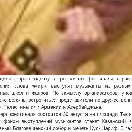
щили корреспонденту в оргкомитете фестиваля, в рам
ения слова «мир», выступят музыканты из разных 
ных школ и жанров. По замыслу организаторов, уп
ене должны встретиться представители не дружественн
и Палестины или Армении и Азербайджана.
церт фестиваля состоится 30 августа на площади Тыся
у фоном выступлений музыкантов станет Казанский К
вный Благовещенский собор и мечеть Кул-Шариф. В гал