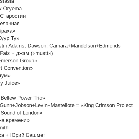
stasia
ey Oryema
 Старостин
еланная
Браха»
Хуур Ту»
Justin Adams, Dawson, Camara+Mandelson+Edmonds
i Faiz + джэм («mustt»)
 Emerson Group»
rt Convention»
иум»
y Juice»
 Bellew Power Trio»
Gunn+Jobson+Levin+Mastellote = «King Crimson Project
 Sound of London»
а времени»
mith
ра + Юрий Башмет