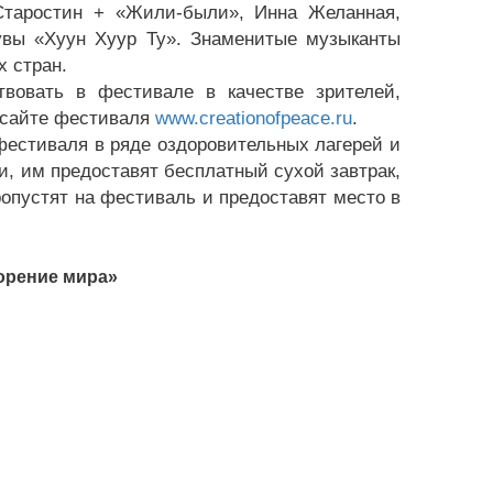
Старостин + «Жили-были», Инна Желанная,
увы «Хуун Хуур Ту». Знаменитые музыканты
х стран.
вовать в фестивале в качестве зрителей,
а сайте фестиваля
www.creationofpeace.ru
.
фестиваля в ряде оздоровительных лагерей и
ни, им предоставят бесплатный сухой завтрак,
ропустят на фестиваль и предоставят место в
орение мира»