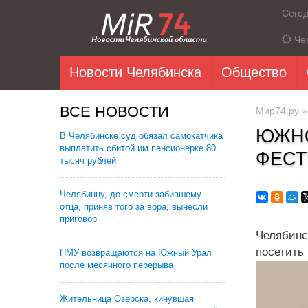
Сего
Че
Новости Челябинска
Общество
ВСЕ НОВОСТИ
Мир74.ру
ЮЖНО
В Челябинске суд обязал самокатчика
выплатить сбитой им пенсионерке 80
ФЕСТ
тысяч рублей
Челябинцу, до смерти забившему
отца, приняв того за вора, вынесли
приговор
Челябинс
посетить
НМУ возвращаются на Южный Урал
после месячного перерыва
Жительница Озерска, кинувшая