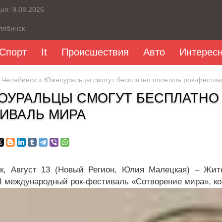
дня:
9.08.2026
лябинск
Спорт
It
Происшествия
Авто
Интерес
»
Челябинск
» Южноуральцы смогут бесплатно посетить рок-фестив
УРАЛЬЦЫ СМОГУТ БЕСПЛАТНО 
ИВАЛЬ МИРА
к, Август 13 (Новый Регион, Юлия Малецкая) – Жит
 I международный рок-фестиваль «Сотворение мира», кот