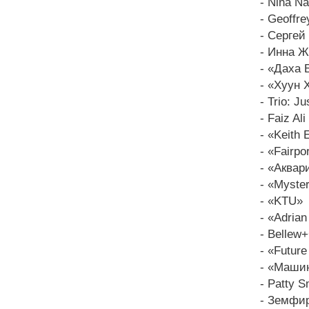
- Nina Na
- Geoffr
- Сергей
- Инна Ж
- «Даха 
- «Хуун 
- Trio: 
- Faiz Al
- «Keith
- «Fairpo
- «Аквар
- «Myster
- «KTU»
- «Adrian
- Bellew+
- «Future
- «Машин
- Patty S
- Земфи