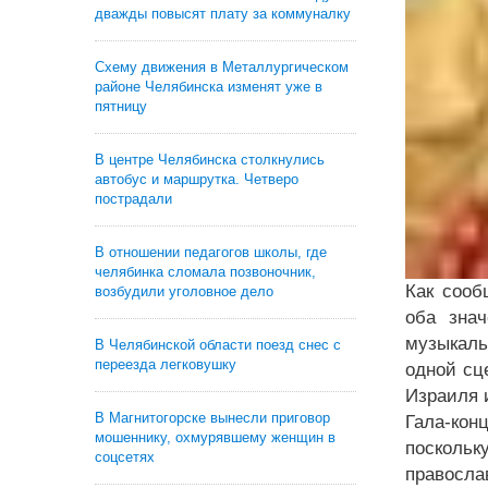
дважды повысят плату за коммуналку
Схему движения в Металлургическом
районе Челябинска изменят уже в
пятницу
В центре Челябинска столкнулись
автобус и маршрутка. Четверо
пострадали
В отношении педагогов школы, где
челябинка сломала позвоночник,
Как сооб
возбудили уголовное дело
оба знач
музыкаль
В Челябинской области поезд снес с
переезда легковушку
одной сц
Израиля 
В Магнитогорске вынесли приговор
Гала-кон
мошеннику, охмурявшему женщин в
поскольк
соцсетях
правосла