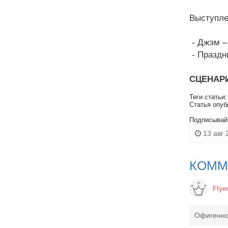
Выступле
- Джэм – 
- Праздн
СЦЕНАР
Теги статьи
Статья опуб
Подписывай
13 авг 
КОММ
Flye
Офигенн