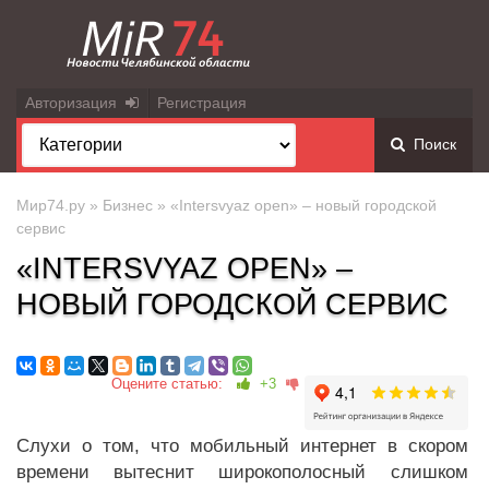
Авторизация
Регистрация
Поиск
Мир74.ру
»
Бизнес
» «Intersvyaz open» – новый городской
сервис
«INTERSVYAZ OPEN» –
НОВЫЙ ГОРОДСКОЙ СЕРВИС
Оцените статью:
+3
Слухи о том, что мобильный интернет в скором
времени вытеснит широкополосный слишком