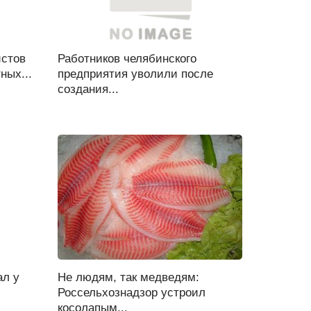
истов
Работников челябинского
ных...
предприятия уволили после
создания...
ал у
Не людям, так медведям:
Россельхознадзор устроил
косолапым...