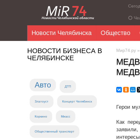
Сего
Че
Новости Челябинска
Общество
НОВОСТИ БИЗНЕСА В
Мир74.ру
ЧЕЛЯБИНСКЕ
МЕДВ
МЕДВ
Авто
ДТП
Златоуст
Концерт Челябинск
Герои му
Коркино
Миасс
Как пере
заявили,
Общественный транспорт
интересы