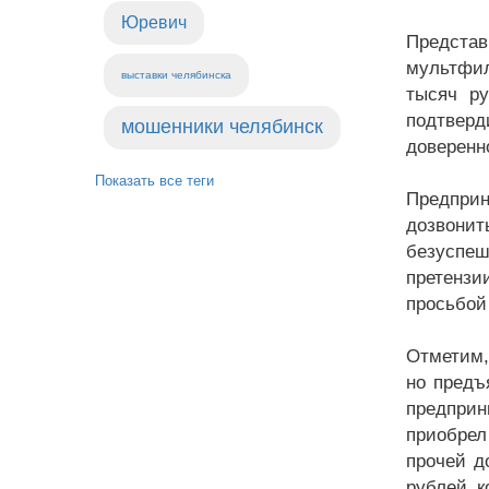
Юревич
Предста
мультфил
выставки челябинска
тысяч ру
подтвер
мошенники челябинск
доверенн
Показать все теги
Предпри
дозвони
безуспеш
претензи
просьбой
Отметим,
но предъ
предприн
приобрел
прочей д
рублей к