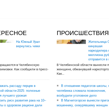
ЕРЕСНОЕ
ПРОИСШЕСТВИЯ
На Южный Урал
Жительница О
вернулись чижи
кинувшая
наркодилера 
миллиона руб
отправится в
вращаются в Челябинскую
В Челябинской области вынесли 
 зимовки. Как сообщили в пресс-
женщине, обманувшей наркоторго
Как...
сажать рассаду перцев в
В отношении педагогов школы, 
ой области-2025: полезные
челябинка сломала позвоночник,
я лучшего урожая
возбудили уголовное дело
зить риск развития рака на 10–
В Магнитогорске вынесли приго
ты о здоровом рационе дали
мошеннику, охмурявшему женщин 