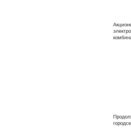
Акцион
электр
комбина
Продол
городск