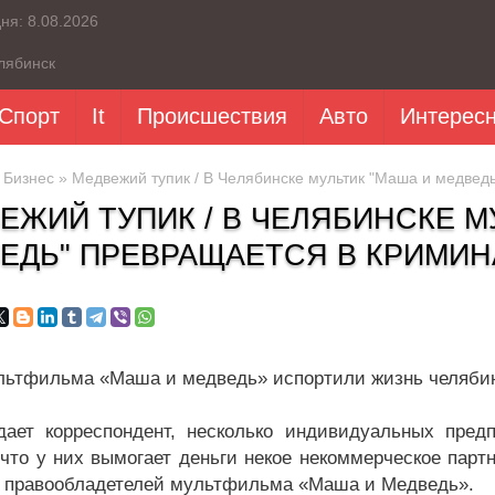
дня:
8.08.2026
лябинск
Спорт
It
Происшествия
Авто
Интерес
»
Бизнес
» Медвежий тупик / В Челябинске мультик "Маша и медвед
ЕЖИЙ ТУПИК / В ЧЕЛЯБИНСКЕ М
ЕДЬ" ПРЕВРАЩАЕТСЯ В КРИМИ
льтфильма «Маша и медведь» испортили жизнь челяби
дает корреспондент, несколько индивидуальных пред
 что у них вымогает деньги некое некоммерческое пар
 правообладетелей мультфильма «Маша и Медведь».