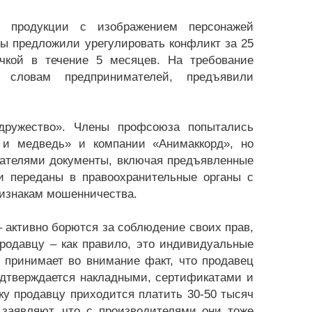
и» продукции с изображением персонажей
ы предложили урегулировать конфликт за 25
чкой в течение 5 месяцев. На требование
о словам предпринимателей, предъявили
ружество». Члены профсоюза попытались
и медведь» и компании «Анимаккорд», но
мателями документы, включая предъявленные
и переданы в правоохранительные органы с
ризнакам мошенничества.
активно борются за соблюдение своих прав,
родавцу – как правило, это индивидуальные
 принимает во внимание факт, что продавец
одтверждается накладными, сертификатами и
ку продавцу приходится платить 30-50 тысяч
аявляют, что с производителями они тоже