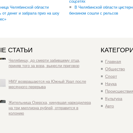
соцсетях
ница Челябинской области
В Челябинской области цистерн
ь от денег и забрала приз на шоу
бензином сошли с рельсов
ес»
Е СТАТЬИ
КАТЕГОР
Челябинцу, до смерти забившему отца,
Главная
приняв того за вора, вынесли приговор
Общество
Спорт
НМУ возвращаются на Южный Урал после
Наука
месячного перерыва
Происшестви
Культура
Жительница Озерска, кинувшая наркодилера
Авто
на три миллиона рублей, отправится в
колонию