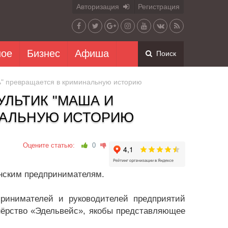
Авторизация
Регистрация
ное
Бизнес
Афиша
Поиск
ь" превращается в криминальную историю
УЛЬТИК "МАША И
НАЛЬНУЮ ИСТОРИЮ
Оцените статью:
0
нским предпринимателям.
принимателей и руководителей предприятий
тнёрство «Эдельвейс», якобы представляющее