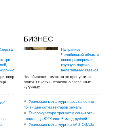
БИЗНЕС
зерска,
На границе
Челябинской области
на три
снова развернули
лей,
крупную партию
 колонию
нелегальных казанов
приговор
Челябинская таможня не пропустила
вца.
почти 3 тысячи незаконно ввезенных
чугунных...
где
Уральские металлурги восстановили
почти две сотни гектаров земель
Генпрокуратура требует у семьи экс-
вор
владельца ЮГК еще 5 млрд рублей
в
Уральские металлурги и «АВТОВАЗ»