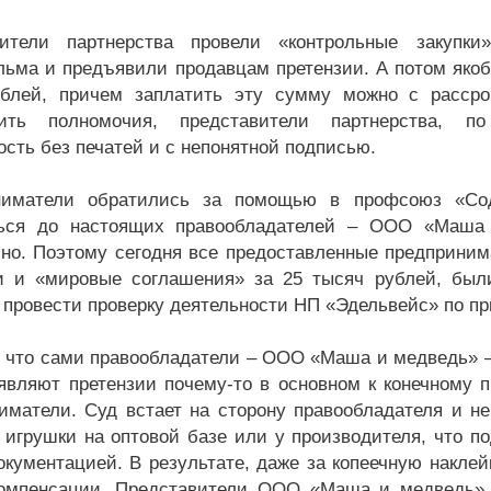
вители партнерства провели «контрольные закупк
ьма и предъявили продавцам претензии. А потом якоб
блей, причем заплатить эту сумму можно с рассро
дить полномочия, представители партнерства, п
ость без печатей и с непонятной подписью.
ниматели обратились за помощью в профсоюз «Сод
ться до настоящих правообладателей – ООО «Маша 
но. Поэтому сегодня все предоставленные предприни
и и «мировые соглашения» за 25 тысяч рублей, был
 провести проверку деятельности НП «Эдельвейс» по п
 что сами правообладатели – ООО «Маша и медведь» – 
являют претензии почему-то в основном к конечному п
иматели. Суд встает на сторону правообладателя и не
 игрушки на оптовой базе или у производителя, что п
окументацией. В результате, даже за копеечную наклей
омпенсации. Представители ООО «Маша и медведь» з