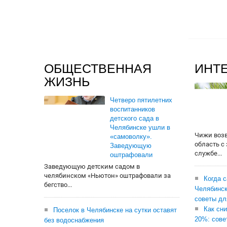
ОБЩЕСТВЕННАЯ
ИНТ
ЖИЗНЬ
Четверо пятилетних
воспитанников
детского сада в
Челябинске ушли в
Чижи воз
«самоволку».
область с
Заведующую
службе...
оштрафовали
Заведующую детским садом в
челябинском «Ньютон» оштрафовали за
Когда 
бегство...
Челябинск
советы дл
Как сни
Поселок в Челябинске на сутки оставят
20%: сове
без водоснабжения