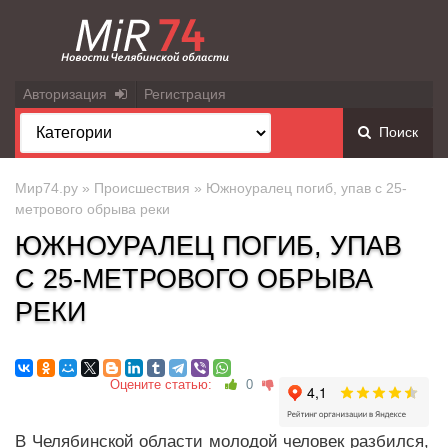
Авторизация
Регистрация
Поиск
Мир74.ру
»
Происшествия
» Южноуралец погиб, упав с 25-
метрового обрыва реки
ЮЖНОУРАЛЕЦ ПОГИБ, УПАВ
С 25-МЕТРОВОГО ОБРЫВА
РЕКИ
Оцените статью:
0
В Челябинской области молодой человек разбился,