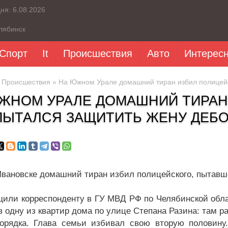
дня:
6.08.2026
лябинск
Спорт
It
Происшествия
Авто
Интерес
»
Происшествия
» На Южном Урале домашний тиран избил полицейс
ЖНОМ УРАЛЕ ДОМАШНИЙ ТИРАН 
ПЫТАЛСЯ ЗАЩИТИТЬ ЖЕНУ ДЕБ
Ивановске домашний тиран избил полицейского, пытавше
щили корреспонденту в ГУ МВД РФ по Челябинской облас
в одну из квартир дома по улице Степана Разина: там р
орядка. Глава семьи избивал свою вторую половину