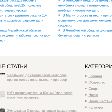
сажать рассаду перцев в
В отношении педагогов школы, 
ой области-2025: полезные
челябинка сломала позвоночник,
я лучшего урожая
возбудили уголовное дело
зить риск развития рака на 10–
В Магнитогорске вынесли приго
ты о здоровом рационе дали
мошеннику, охмурявшему женщин 
соцсетях
ница Челябинской области
В Челябинской области цистерн
ь от денег и забрала приз на шоу
бензином сошли с рельсов
ес»
Е СТАТЬИ
КАТЕГОР
Челябинцу, до смерти забившему отца,
Главная
приняв того за вора, вынесли приговор
Общество
Спорт
НМУ возвращаются на Южный Урал после
Наука
месячного перерыва
Происшестви
Культура
Жительница Озерска, кинувшая наркодилера