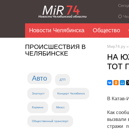
Сего
Че
Новости Челябинска
Общество
ПРОИСШЕСТВИЯ В
Мир74.ру
ЧЕЛЯБИНСКЕ
НА Ю
ТОТ 
Авто
ДТП
Златоуст
Концерт Челябинск
В Катав-
Коркино
Миасс
Как сооб
вызвали 
Общественный транспорт
стражи п