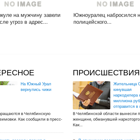
ркуле на мужчину завели
Южноуралец набросился 
сле угроз в адрес...
полицейского...
ЕРЕСНОЕ
ПРОИСШЕСТВИЯ
На Южный Урал
Жительница О
вернулись чижи
кинувшая
наркодилера 
миллиона руб
отправится в
вращаются в Челябинскую
В Челябинской области вынесли 
 зимовки. Как сообщили в пресс-
женщине, обманувшей наркоторго
Как...