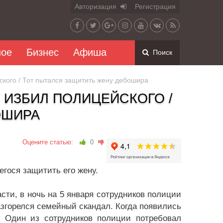
Авторизация
Регистрация
ное
Бизнес
Афиша
Поиск
кого / Тот пытался защитить жену дебошира
ИЗБИЛ ПОЛИЦЕЙСКОГО /
ОШИРА
Оцените статью:
0
гося защитить его жену.
ти, в ночь на 5 января сотрудников полиции
азгорелся семейный скандал. Когда появились
. Один из сотрудников полиции потребовал