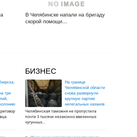
на
В Челябинске напали на бригаду
скорой помощи...
БИЗНЕС
зерска,
На границе
Челябинской области
на три
снова развернули
лей,
крупную партию
 колонию
нелегальных казанов
приговор
Челябинская таможня не пропустила
вца.
почти 3 тысячи незаконно ввезенных
чугунных...