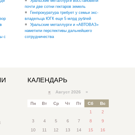
где
Уральские металлурги восстановили
почти две сотни гектаров земель
Генпрокуратура требует у семьи экс-
вор
владельца ЮГК еще 5 млрд рублей
в
Уральские металлурги и «АВТОВАЗ»
наметили перспективы дальнейшего
ы с
сотрудничества
ИИ
КАЛЕНДАРЬ
«
Август 2026 »
Пн
Вт
Ср
Чт
Пт
Сб
Вс
1
2
3
4
5
6
7
8
9
я
10
11
12
13
14
15
16