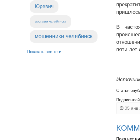
прекрати
Юревич
пришлось
выставки челябинска
В насто
происшес
мошенники челябинск
отношени
пяти лет
Показать все теги
Источник
Статья опуб
Подписывай
05 янв 
КОММ
Пока нет н