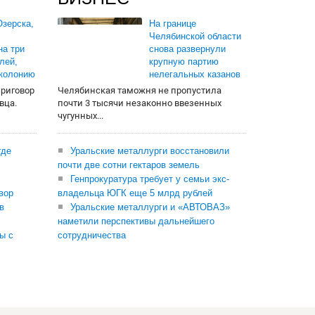
зерска,
На границе
Челябинской области
на три
снова развернули
лей,
крупную партию
 колонию
нелегальных казанов
приговор
Челябинская таможня не пропустила
вца.
почти 3 тысячи незаконно ввезенных
чугунных...
где
Уральские металлурги восстановили
почти две сотни гектаров земель
Генпрокуратура требует у семьи экс-
вор
владельца ЮГК еще 5 млрд рублей
в
Уральские металлурги и «АВТОВАЗ»
наметили перспективы дальнейшего
ы с
сотрудничества