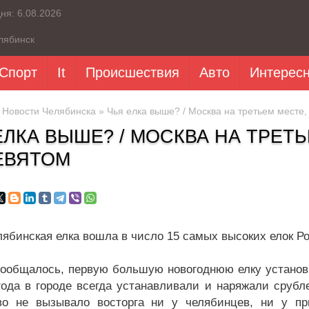
дня:
6.08.2026
лябинск
Спорт
It
Происшествия
Авто
Интерес
»
Новости Челябинска
» Чья елка выше? / Москва на третьем месте,
ЕЛКА ВЫШЕ? / МОСКВА НА ТРЕТЬ
ЕВЯТОМ
лябинская елка вошла в число 15 самых высоких елок Р
сообщалось, первую большую новогоднюю елку установил
года в городе всегда устанавливали и наряжали срубл
о не вызывало восторга ни у челябинцев, ни у пр