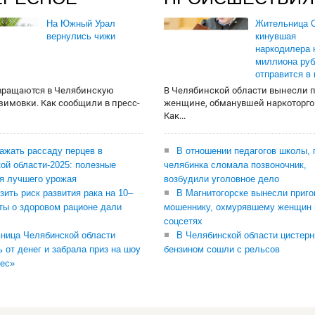
На Южный Урал
Жительница О
вернулись чижи
кинувшая
наркодилера 
миллиона руб
отправится в
вращаются в Челябинскую
В Челябинской области вынесли 
 зимовки. Как сообщили в пресс-
женщине, обманувшей наркоторго
Как...
сажать рассаду перцев в
В отношении педагогов школы, 
ой области-2025: полезные
челябинка сломала позвоночник,
я лучшего урожая
возбудили уголовное дело
зить риск развития рака на 10–
В Магнитогорске вынесли приго
ты о здоровом рационе дали
мошеннику, охмурявшему женщин 
соцсетях
ница Челябинской области
В Челябинской области цистерн
ь от денег и забрала приз на шоу
бензином сошли с рельсов
ес»