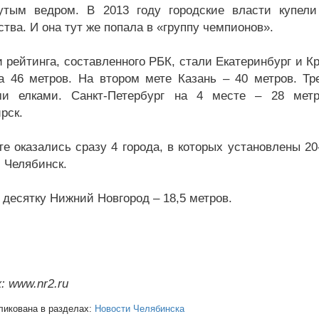
утым ведром. В 2013 году городские власти купели
тва. И она тут же попала в «группу чемпионов».
 рейтинга, составленного РБК, стали Екатеринбург и Кр
а 46 метров. На втором мете Казань – 40 метров. Т
ми елками. Санкт-Петербург на 4 месте – 28 мет
рск.
те оказались сразу 4 города, в которых установлены 20
 Челябинск.
 десятку Нижний Новгород – 18,5 метров.
: www.nr2.ru
ликована в разделах:
Новости Челябинска