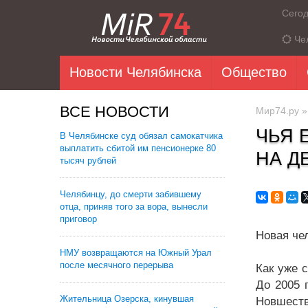
Сего
Че
Новости Челябинска
Общество
ВСЕ НОВОСТИ
Мир74.ру
ЧЬЯ 
В Челябинске суд обязал самокатчика
выплатить сбитой им пенсионерке 80
НА Д
тысяч рублей
Челябинцу, до смерти забившему
отца, приняв того за вора, вынесли
приговор
Новая че
НМУ возвращаются на Южный Урал
после месячного перерыва
Как уже 
До 2005 
Жительница Озерска, кинувшая
Новшеств