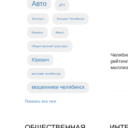
Авто
ДТП
Златоуст
Концерт Челябинск
Коркино
Миасс
Общественный транспорт
Челябин
Юревич
рейтинг
миллион
выставки челябинска
мошенники челябинск
Показать все теги
ОБЩЕСТВЕННАЯ
ИНТ