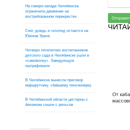
На северо-западе Челябинска
ограничили движение на
востребованном перекрестке
Отправит
ЧИТА
Снег, дождь и гололед остаются на
Южном Урале
Четверо пятилетних воспитанников
детского сада в Челябинске ушли в
«самоволку». Заведующую
оштрафовали
В Челябинске вынесли приговор
маршрутчику, сбившему пенсионерку
От каба
В Челябинской области цистерны с
массово
бензином сошли с рельсов