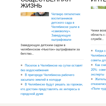
ЖИЗНЬ
Четверо пятилетних
воспитанников
детского сада в
Челябинске ушли в
Чижи воз
«самоволку».
область с
Заведующую
службе...
оштрафовали
Заведующую детским садом в
челябинском «Ньютон» оштрафовали за
Когда 
бегство...
Челябинск
советы дл
Как сни
Поселок в Челябинске на сутки оставят
20%: сове
без водоснабжения
эксперты
В пригороде Челябинска рабочего
Житель
засыпало землей в колодце
отказалас
В Челябинске будут решать за горожан,
«Поле чуд
кто достоин представлять их интересы в
городской думе