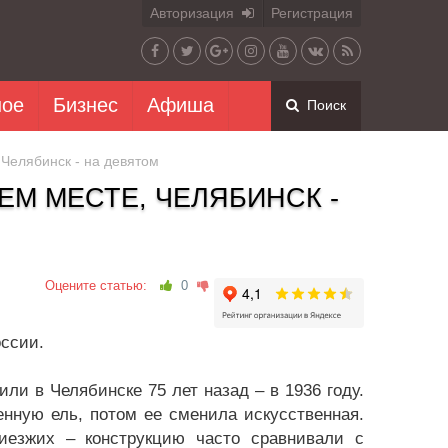
Авторизация
Регистрация
ное
Бизнес
Афиша
Поиск
 Челябинск - на девятом
ЕМ МЕСТЕ, ЧЕЛЯБИНСК -
Оцените статью:
0
оссии.
и в Челябинске 75 лет назад – в 1936 году.
енную ель, потом ее сменила искусственная.
иезжих – конструкцию часто сравнивали с