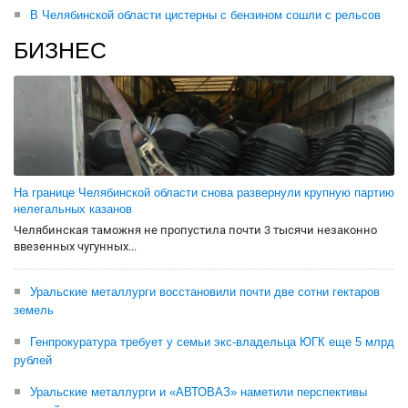
В Челябинской области цистерны с бензином сошли с рельсов
БИЗНЕС
На границе Челябинской области снова развернули крупную партию
нелегальных казанов
Челябинская таможня не пропустила почти 3 тысячи незаконно
ввезенных чугунных...
Уральские металлурги восстановили почти две сотни гектаров
земель
Генпрокуратура требует у семьи экс-владельца ЮГК еще 5 млрд
рублей
Уральские металлурги и «АВТОВАЗ» наметили перспективы