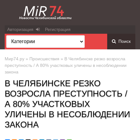
Авторизация
Регистрация
Поиск
Мир74.ру
»
Происшествия
» В Челябинске резко возросла
преступность / А 80% участковых уличены в несоблюдении
закона
В ЧЕЛЯБИНСКЕ РЕЗКО
ВОЗРОСЛА ПРЕСТУПНОСТЬ /
А 80% УЧАСТКОВЫХ
УЛИЧЕНЫ В НЕСОБЛЮДЕНИИ
ЗАКОНА