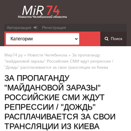
Авторизация
Регистрация
Поиск
Мир74.ру
»
Новости Челябинска
» За пропаганду
"майдановой заразы" Российские СМИ ждут репрессии /
"Дождь" расплачивается за свои трансляции из Киева
ЗА ПРОПАГАНДУ
"МАЙДАНОВОЙ ЗАРАЗЫ"
РОССИЙСКИЕ СМИ ЖДУТ
РЕПРЕССИИ / "ДОЖДЬ"
РАСПЛАЧИВАЕТСЯ ЗА СВОИ
ТРАНСЛЯЦИИ ИЗ КИЕВА