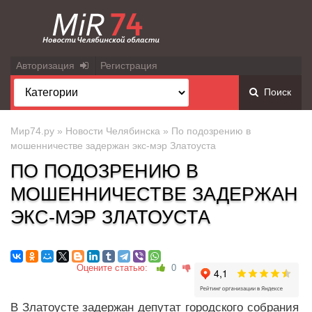
Авторизация
Регистрация
Поиск
Мир74.ру
»
Новости Челябинска
» По подозрению в
мошенничестве задержан экс-мэр Златоуста
ПО ПОДОЗРЕНИЮ В
МОШЕННИЧЕСТВЕ ЗАДЕРЖАН
ЭКС-МЭР ЗЛАТОУСТА
Оцените статью:
0
В Златоусте задержан депутат городского собрания