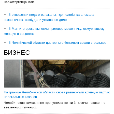
наркоторговца. Как...
В отношении педагогов школы, где челябинка сломала
позвоночник, возбудили уголовное дело
В Магнитогорске вынесли приговор мошеннику, охмурявшему
женщин в соцсетях
В Челябинской области цистерны с бензином сошли с рельсов
БИЗНЕС
На границе Челябинской области снова развернули крупную партию
нелегальных казанов
Челябинская таможня не пропустила почти 3 тысячи незаконно
ввезенных чугунных...