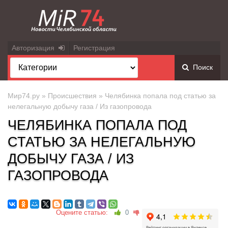
Авторизация
Регистрация
Поиск
Мир74.ру
»
Происшествия
» Челябинка попала под статью за
нелегальную добычу газа / Из газопровода
ЧЕЛЯБИНКА ПОПАЛА ПОД
СТАТЬЮ ЗА НЕЛЕГАЛЬНУЮ
ДОБЫЧУ ГАЗА / ИЗ
ГАЗОПРОВОДА
Оцените статью:
0