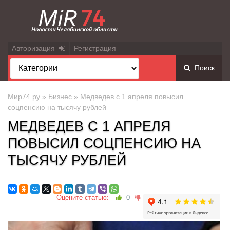
Авторизация
Регистрация
Поиск
Мир74.ру
»
Бизнес
» Медведев с 1 апреля повысил
соцпенсию на тысячу рублей
МЕДВЕДЕВ С 1 АПРЕЛЯ
ПОВЫСИЛ СОЦПЕНСИЮ НА
ТЫСЯЧУ РУБЛЕЙ
Оцените статью:
0