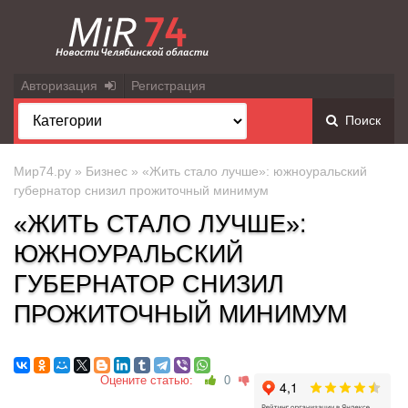
Авторизация
Регистрация
Поиск
Мир74.ру
»
Бизнес
» «Жить стало лучше»: южноуральский
губернатор снизил прожиточный минимум
«ЖИТЬ СТАЛО ЛУЧШЕ»:
ЮЖНОУРАЛЬСКИЙ
ГУБЕРНАТОР СНИЗИЛ
ПРОЖИТОЧНЫЙ МИНИМУМ
Оцените статью:
0