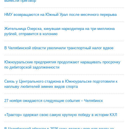
вынесли приговор
НМУ возвращаются на Южный Урал после месячного перерыва
Жительница Озерска, кинувшая наркодилера на три миллиона
рублей, отправится в колонию
В Челябинской области увеличили транспортный налог вдвое
Южноуральские предприятия продолжают наращивать просрочку
по дебиторской задолженности
Связь у Центрального стадиона в Южноуральске подготовили к
наплыву любителей зимних видов спорта
27 ноября ожидаются следующие события – Челябинск
«Трактор» одержал свою самую крупную победу в истории КХЛ
В Челябинской области в 2026 году дважды повысят плату за