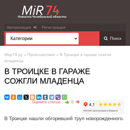
Авторизация
Регистрация
Поиск
Мир74.ру
»
Происшествия
» В Троицке в гараже сожгли
младенца
В ТРОИЦКЕ В ГАРАЖЕ
СОЖГЛИ МЛАДЕНЦА
Оцените статью:
0
В Троицке нашли обгоревший труп новорожденного.