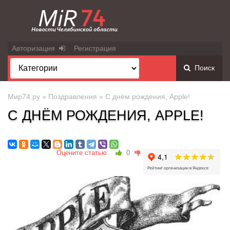
Авторизация
Регистрация
Поиск
Мир74.ру
»
Поздравления
» С днём рождения, Apple!
С ДНЁМ РОЖДЕНИЯ, APPLE!
Оцените статью:
0