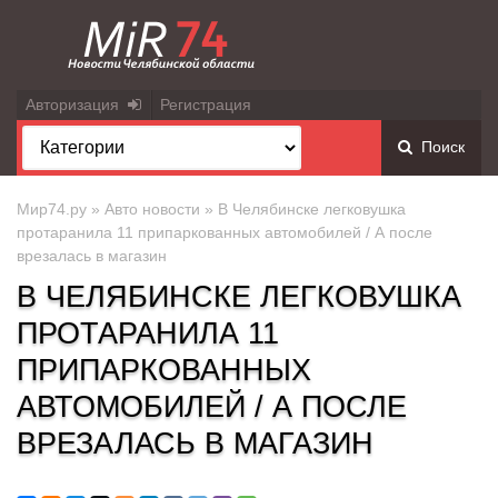
Авторизация
Регистрация
Поиск
Мир74.ру
»
Авто новости
» В Челябинске легковушка
протаранила 11 припаркованных автомобилей / А после
врезалась в магазин
В ЧЕЛЯБИНСКЕ ЛЕГКОВУШКА
ПРОТАРАНИЛА 11
ПРИПАРКОВАННЫХ
АВТОМОБИЛЕЙ / А ПОСЛЕ
ВРЕЗАЛАСЬ В МАГАЗИН