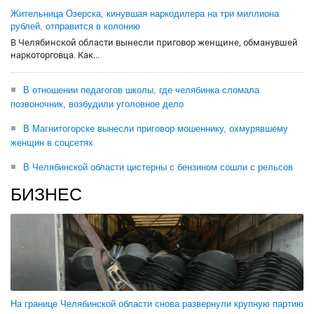
Жительница Озерска, кинувшая наркодилера на три миллиона
рублей, отправится в колонию
В Челябинской области вынесли приговор женщине, обманувшей
наркоторговца. Как...
В отношении педагогов школы, где челябинка сломала
позвоночник, возбудили уголовное дело
В Магнитогорске вынесли приговор мошеннику, охмурявшему
женщин в соцсетях
В Челябинской области цистерны с бензином сошли с рельсов
БИЗНЕС
На границе Челябинской области снова развернули крупную партию