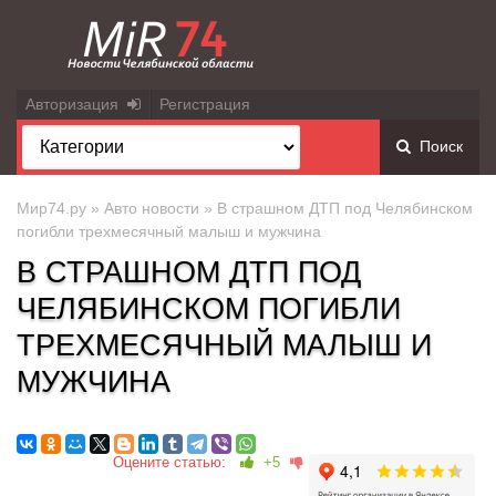
Авторизация
Регистрация
Поиск
Мир74.ру
»
Авто новости
» В страшном ДТП под Челябинском
погибли трехмесячный малыш и мужчина
В СТРАШНОМ ДТП ПОД
ЧЕЛЯБИНСКОМ ПОГИБЛИ
ТРЕХМЕСЯЧНЫЙ МАЛЫШ И
МУЖЧИНА
Оцените статью:
+5