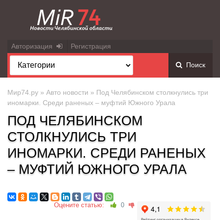
Авторизация
Регистрация
Поиск
Мир74.ру
»
Авто новости
» Под Челябинском столкнулись три
иномарки. Среди раненых – муфтий Южного Урала
ПОД ЧЕЛЯБИНСКОМ
СТОЛКНУЛИСЬ ТРИ
ИНОМАРКИ. СРЕДИ РАНЕНЫХ
– МУФТИЙ ЮЖНОГО УРАЛА
Оцените статью:
0