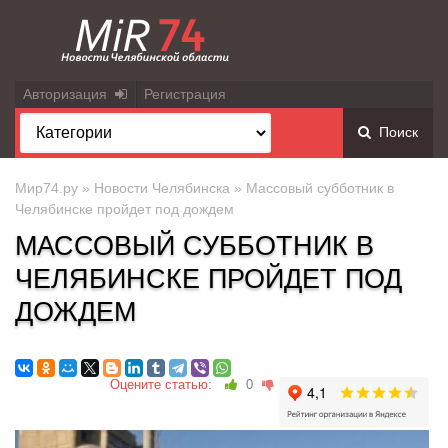
Авторизация
Регистрация
Поиск
Мир74.ру
»
Новости Челябинска
» Массовый субботник в
Челябинске пройдет под дождем
МАССОВЫЙ СУББОТНИК В
ЧЕЛЯБИНСКЕ ПРОЙДЕТ ПОД
ДОЖДЕМ
Оцените статью:
0