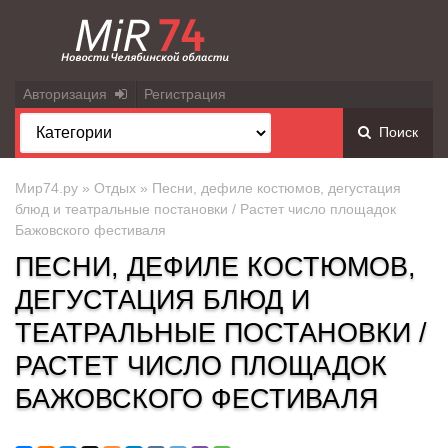
Авторизация
Регистрация
Поиск
Мир74.ру
»
Отдых
» Песни, дефиле костюмов, дегустация
блюд и театральные постановки / Растет число площадок
Бажовского фестиваля
ПЕСНИ, ДЕФИЛЕ КОСТЮМОВ,
ДЕГУСТАЦИЯ БЛЮД И
ТЕАТРАЛЬНЫЕ ПОСТАНОВКИ /
РАСТЕТ ЧИСЛО ПЛОЩАДОК
БАЖОВСКОГО ФЕСТИВАЛЯ