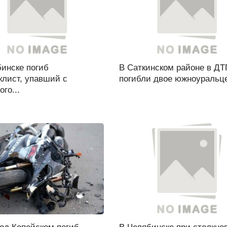
бинске погиб
В Саткинском районе в ДТ
клист, упавший с
погибли двое южноуральце
ого...