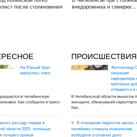
од Копейском погиб
В Челябинске при столкно
клист после столкновения
внедорожника и семерки...
ЕРЕСНОЕ
ПРОИСШЕСТВИЯ
На Южный Урал
Жительница О
вернулись чижи
кинувшая
наркодилера 
миллиона руб
отправится в
вращаются в Челябинскую
В Челябинской области вынесли 
 зимовки. Как сообщили в пресс-
женщине, обманувшей наркоторго
Как...
сажать рассаду перцев в
В отношении педагогов школы, 
ой области-2025: полезные
челябинка сломала позвоночник,
я лучшего урожая
возбудили уголовное дело