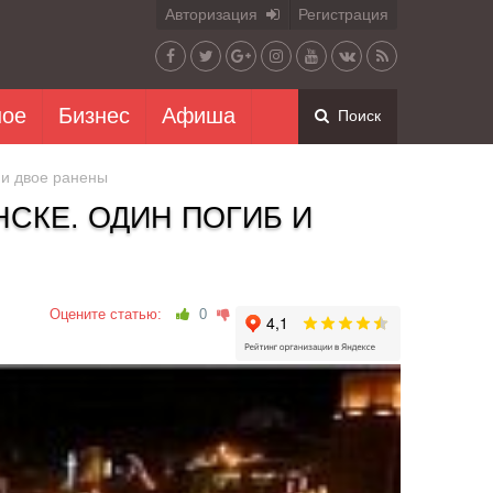
Авторизация
Регистрация
ное
Бизнес
Афиша
Поиск
 и двое ранены
НСКЕ. ОДИН ПОГИБ И
Оцените статью:
0