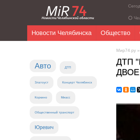
Сего
Че
Новости Челябинска
Общество
Мир74.ру
ДТП 
Авто
ДТП
ДВОЕ
Златоуст
Концерт Челябинск
Коркино
Миасс
Общественный транспорт
Юревич