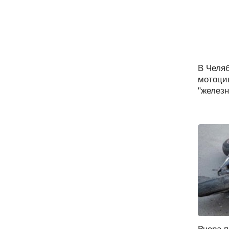
В Челя
мотоци
"железн