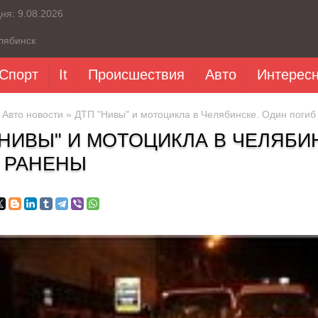
дня:
9.08.2026
лябинск
Спорт
It
Происшествия
Авто
Интерес
»
Авто новости
» ДТП "Нивы" и мотоцикла в Челябинске. Один погиб
"НИВЫ" И МОТОЦИКЛА В ЧЕЛЯБИ
 РАНЕНЫ