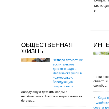
Вчера п
мотоци
с...
ОБЩЕСТВЕННАЯ
ИНТ
ЖИЗНЬ
Четверо пятилетних
воспитанников
детского сада в
Челябинске ушли в
Чижи воз
«самоволку».
область с
Заведующую
службе...
оштрафовали
Заведующую детским садом в
челябинском «Ньютон» оштрафовали за
Когда 
бегство...
Челябинск
советы дл