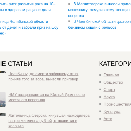
зить риск развития рака на 10–
В Магнитогорске вынесли приго
ты о здоровом рационе дали
мошеннику, охмурявшему женщин 
соцсетях
ница Челябинской области
В Челябинской области цистерн
ь от денег и забрала приз на шоу
бензином сошли с рельсов
ес»
Е СТАТЬИ
КАТЕГОР
Челябинцу, до смерти забившему отца,
Главная
приняв того за вора, вынесли приговор
Общество
Спорт
НМУ возвращаются на Южный Урал после
Наука
месячного перерыва
Происшестви
Культура
Жительница Озерска, кинувшая наркодилера
Авто
на три миллиона рублей, отправится в
колонию