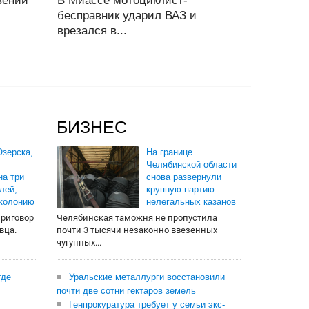
вении
В Миассе мотоциклист-
бесправник ударил ВАЗ и
врезался в...
БИЗНЕС
зерска,
На границе
Челябинской области
на три
снова развернули
лей,
крупную партию
 колонию
нелегальных казанов
приговор
Челябинская таможня не пропустила
вца.
почти 3 тысячи незаконно ввезенных
чугунных...
где
Уральские металлурги восстановили
почти две сотни гектаров земель
Генпрокуратура требует у семьи экс-