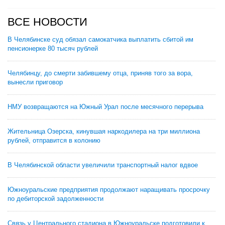
ВСЕ НОВОСТИ
В Челябинске суд обязал самокатчика выплатить сбитой им
пенсионерке 80 тысяч рублей
Челябинцу, до смерти забившему отца, приняв того за вора,
вынесли приговор
НМУ возвращаются на Южный Урал после месячного перерыва
Жительница Озерска, кинувшая наркодилера на три миллиона
рублей, отправится в колонию
В Челябинской области увеличили транспортный налог вдвое
Южноуральские предприятия продолжают наращивать просрочку
по дебиторской задолженности
Связь у Центрального стадиона в Южноуральске подготовили к