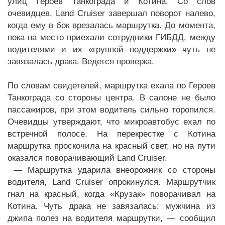
улиц Героев Танкограда и Котина. Со слов
очевидцев, Land Cruiser завершал поворот налево,
когда ему в бок врезалась маршрутка. До момента,
пока на место приехали сотрудники ГИБДД, между
водителями и их «группой поддержки» чуть не
завязалась драка. Ведется проверка.
По словам свидетелей, маршрутка ехала по Героев
Танкограда со стороны центра. В салоне не было
пассажиров, при этом водитель сильно торопился.
Очевидцы утверждают, что микроавтобус ехал по
встречной полосе. На перекрестке с Котина
маршрутка проскочила на красный свет, но на пути
оказался поворачивающий Land Cruiser.
— Маршрутка ударила внеорожник со стороны
водителя, Land Cruiser опрокинулся. Маршрутчик
гнал на красный, когда «Крузак» поворачивал на
Котина. Чуть драка не завязалась: мужчина из
джипа полез на водителя маршрутки, — сообщил