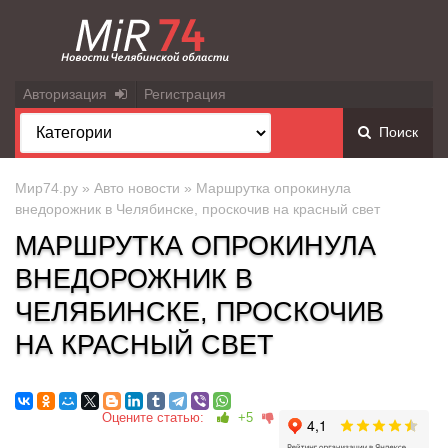
Авторизация
Регистрация
Поиск
Мир74.ру
»
Авто новости
» Маршрутка опрокинула
внедорожник в Челябинске, проскочив на красный свет
МАРШРУТКА ОПРОКИНУЛА
ВНЕДОРОЖНИК В
ЧЕЛЯБИНСКЕ, ПРОСКОЧИВ
НА КРАСНЫЙ СВЕТ
Оцените статью:
+5