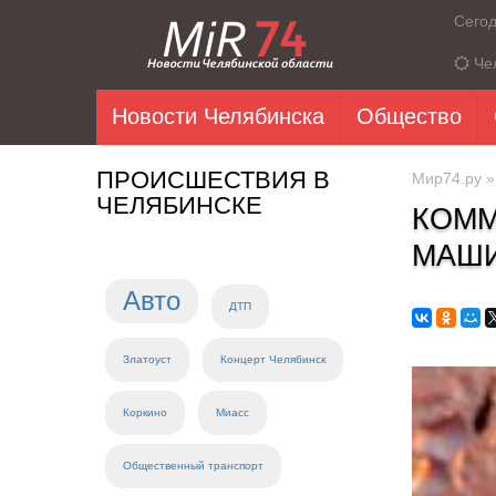
Сего
Че
Новости Челябинска
Общество
ПРОИСШЕСТВИЯ В
Мир74.ру
ЧЕЛЯБИНСКЕ
КОММ
МАШИ
Авто
ДТП
Златоуст
Концерт Челябинск
Коркино
Миасс
Общественный транспорт