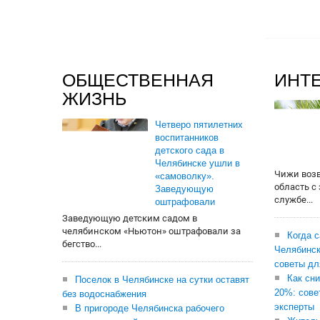
ОБЩЕСТВЕННАЯ
ИНТ
ЖИЗНЬ
Четверо пятилетних
воспитанников
детского сада в
Челябинске ушли в
Чижи воз
«самоволку».
область с
Заведующую
службе...
оштрафовали
Заведующую детским садом в
челябинском «Ньютон» оштрафовали за
Когда 
бегство...
Челябинск
советы дл
Как сни
Поселок в Челябинске на сутки оставят
20%: сове
без водоснабжения
эксперты
В пригороде Челябинска рабочего