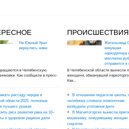
ЕРЕСНОЕ
ПРОИСШЕСТВИЯ
На Южный Урал
Жительница О
вернулись чижи
кинувшая
наркодилера 
миллиона руб
отправится в
вращаются в Челябинскую
В Челябинской области вынесли 
 зимовки. Как сообщили в пресс-
женщине, обманувшей наркоторго
Как...
сажать рассаду перцев в
В отношении педагогов школы, 
ой области-2025: полезные
челябинка сломала позвоночник,
я лучшего урожая
возбудили уголовное дело
зить риск развития рака на 10–
В Магнитогорске вынесли приго
ты о здоровом рационе дали
мошеннику, охмурявшему женщин 
соцсетях