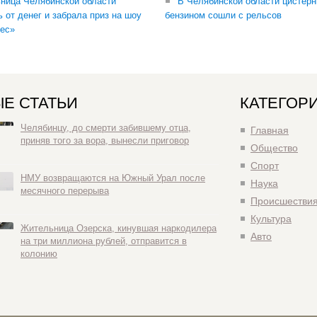
ница Челябинской области
В Челябинской области цистерн
ь от денег и забрала приз на шоу
бензином сошли с рельсов
ес»
Е СТАТЬИ
КАТЕГОР
Челябинцу, до смерти забившему отца,
Главная
приняв того за вора, вынесли приговор
Общество
Спорт
НМУ возвращаются на Южный Урал после
Наука
месячного перерыва
Происшестви
Культура
Жительница Озерска, кинувшая наркодилера
Авто
на три миллиона рублей, отправится в
колонию