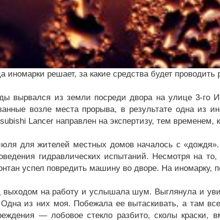
а иномарки решает, за какие средства будет проводить 
ды вырвался из земли посреди двора на улице 3-го 
ванные возле места прорыва, в результате одна из и
tsubishi Lancer направлен на экспертизу, тем временем
июля для жителей местных домов началось с «дождя».
оведения гидравлических испытаний. Несмотря на то,
фонтан успел повредить машину во дворе. На иномарку,
выходом на работу и услышала шум. Выглянула и увиде
Одна из них моя. Побежала ее вытаскивать, а там все
реждения — лобовое стекло разбито, сколы краски, в