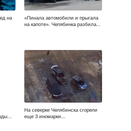
ед на
«Пинала автомобили и прыгала
на капоте». Челябинка разбила...
ч
На северке Челябинска сгорели
ды...
еще 3 иномарки...