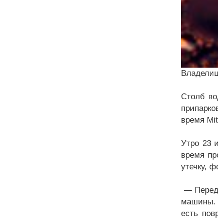
Владелиц
Столб во
припарко
время Mi
Утро 23 
время пр
утечку, 
— Перед 
машины. 
есть пов