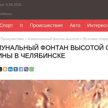
дня:
6.08.2026
лябинск
Спорт
It
Происшествия
Авто
Интерес
»
Происшествия
» Коммунальный фонтан высотой с 10-этажку повр
УНАЛЬНЫЙ ФОНТАН ВЫСОТОЙ С
НЫ В ЧЕЛЯБИНСКЕ