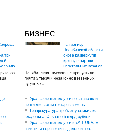
БИЗНЕС
зерска,
На границе
Челябинской области
на три
снова развернули
лей,
крупную партию
 колонию
нелегальных казанов
приговор
Челябинская таможня не пропустила
вца.
почти 3 тысячи незаконно ввезенных
чугунных...
где
Уральские металлурги восстановили
почти две сотни гектаров земель
Генпрокуратура требует у семьи экс-
вор
владельца ЮГК еще 5 млрд рублей
в
Уральские металлурги и «АВТОВАЗ»
наметили перспективы дальнейшего