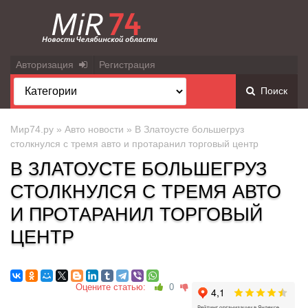
Авторизация
Регистрация
Поиск
Мир74.ру
»
Авто новости
» В Златоусте большегруз
столкнулся с тремя авто и протаранил торговый центр
В ЗЛАТОУСТЕ БОЛЬШЕГРУЗ
СТОЛКНУЛСЯ С ТРЕМЯ АВТО
И ПРОТАРАНИЛ ТОРГОВЫЙ
ЦЕНТР
Оцените статью:
0