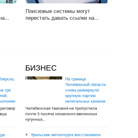
Поисковые системы могут
а...
перестать давать ссылки на...
БИЗНЕС
зерска,
На границе
Челябинской области
на три
снова развернули
лей,
крупную партию
 колонию
нелегальных казанов
приговор
Челябинская таможня не пропустила
вца.
почти 3 тысячи незаконно ввезенных
чугунных...
где
Уральские металлурги восстановили