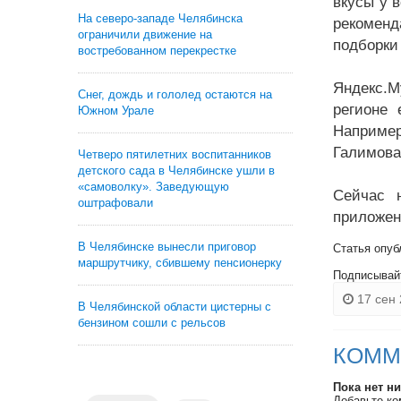
вкусы у 
На северо-западе Челябинска
рекоменд
ограничили движение на
подборки
востребованном перекрестке
Яндекс.М
Снег, дождь и гололед остаются на
регионе 
Южном Урале
Например
Галимова,
Четверо пятилетних воспитанников
детского сада в Челябинске ушли в
«самоволку». Заведующую
Сейчас 
оштрафовали
приложени
В Челябинске вынесли приговор
Статья опуб
маршрутчику, сбившему пенсионерку
Подписывай
17 сен 
В Челябинской области цистерны с
бензином сошли с рельсов
КОММ
Пока нет н
Добавьте ко