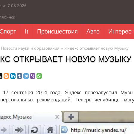
дня:
7.08.2026
лябинск
Спорт
It
Происшествия
Авто
Интерес
»
Новости науки и образования
» Яндекс открывает новую Музыку
КС ОТКРЫВАЕТ НОВУЮ МУЗЫКУ
, 17 сентября 2014 года. Яндекс перезапустил Музы
персональных рекомендаций. Теперь челябинцы мог