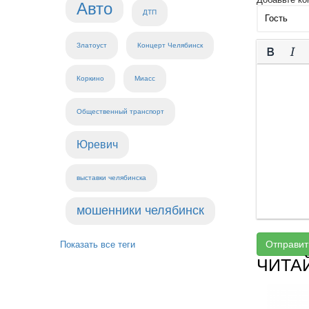
Авто
ДТП
Златоуст
Концерт Челябинск
Коркино
Миасс
Общественный транспорт
Юревич
выставки челябинска
мошенники челябинск
Отправит
Показать все теги
ЧИТА