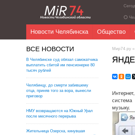
Сего
Че
Новости Челябинска
Общество
ВСЕ НОВОСТИ
Мир74.ру
ЯНДЕ
В Челябинске суд обязал самокатчика
выплатить сбитой им пенсионерке 80
тысяч рублей
Челябинцу, до смерти забившему
отца, приняв того за вора, вынесли
Интернет
приговор
система 
музыку.
НМУ возвращаются на Южный Урал
после месячного перерыва
Жительница Озерска, кинувшая