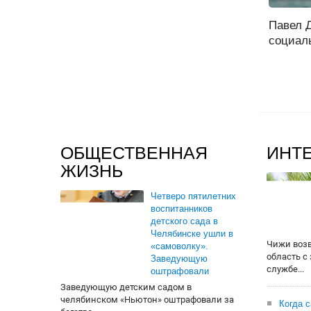
Павел 
социаль
ОБЩЕСТВЕННАЯ
ИНТ
ЖИЗНЬ
Четверо пятилетних
воспитанников
детского сада в
Челябинске ушли в
Чижи воз
«самоволку».
область с
Заведующую
службе...
оштрафовали
Заведующую детским садом в
челябинском «Ньютон» оштрафовали за
Когда 