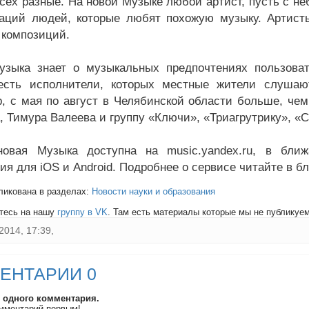
всех разные. На новой Музыке любой артист, пусть с н
аций людей, которые любят похожую музыку. Артисты
 композиций.
узыка знает о музыкальных предпочтениях пользова
есть исполнители, которых местные жители слушаю
, с мая по август в Челябинской области больше, че
 Тимура Валеева и группу «Ключи», «Триагрутрику», «Cli
новая Музыка доступна на music.yandex.ru, в бли
я для iOS и Android. Подробнее о сервисе читайте в бл
ликована в разделах:
Новости науки и образования
тесь на нашу
группу в VK
. Там есть материалы которые мы не публикуем 
2014, 17:39,
ЕНТАРИИ 0
и одного комментария.
мментарий первым!