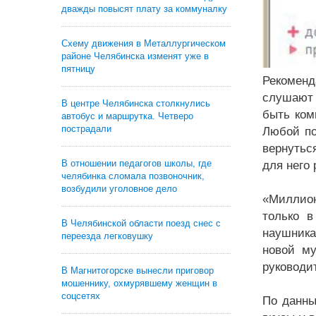
дважды повысят плату за коммуналку
Схему движения в Металлургическом
районе Челябинска изменят уже в
пятницу
Рекоменд
слушают 
В центре Челябинска столкнулись
быть ком
автобус и маршрутка. Четверо
пострадали
Любой по
вернутьс
В отношении педагогов школы, где
для него
челябинка сломала позвоночник,
возбудили уголовное дело
«Миллион
только в
В Челябинской области поезд снес с
наушника
переезда легковушку
новой му
руководи
В Магнитогорске вынесли приговор
мошеннику, охмурявшему женщин в
соцсетях
По данны