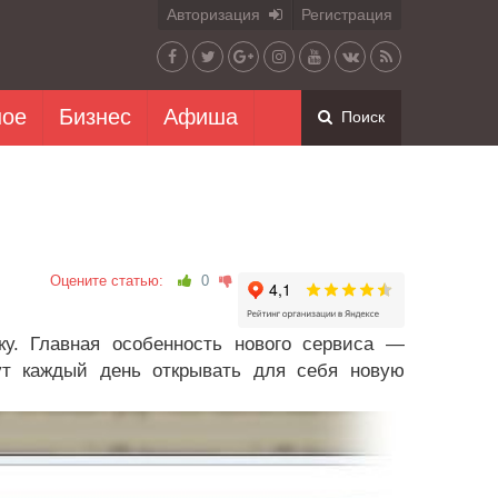
Авторизация
Регистрация
ное
Бизнес
Афиша
Поиск
Оцените статью:
0
ку. Главная особенность нового сервиса —
ут каждый день открывать для себя новую