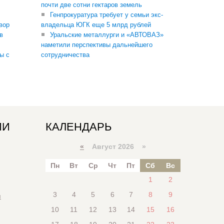
почти две сотни гектаров земель
Генпрокуратура требует у семьи экс-
вор
владельца ЮГК еще 5 млрд рублей
в
Уральские металлурги и «АВТОВАЗ»
наметили перспективы дальнейшего
ы с
сотрудничества
ИИ
КАЛЕНДАРЬ
«
Август 2026 »
Пн
Вт
Ср
Чт
Пт
Сб
Вс
1
2
3
4
5
6
7
8
9
я
10
11
12
13
14
15
16