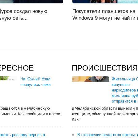
Дуров создал новую
Покупатели планшетов на
ную сеть...
Windows 9 могут не найти н
ЕРЕСНОЕ
ПРОИСШЕСТВИЯ
На Южный Урал
Жительница О
вернулись чижи
кинувшая
наркодилера 
миллиона руб
отправится в
вращаются в Челябинскую
В Челябинской области вынесли 
 зимовки. Как сообщили в пресс-
женщине, обманувшей наркоторго
Как...
сажать рассаду перцев в
В отношении педагогов школы, 