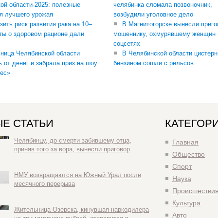
ой области-2025: полезные
челябинка сломала позвоночник,
я лучшего урожая
возбудили уголовное дело
зить риск развития рака на 10–
В Магнитогорске вынесли приго
ты о здоровом рационе дали
мошеннику, охмурявшему женщин 
соцсетях
ница Челябинской области
В Челябинской области цистерн
ь от денег и забрала приз на шоу
бензином сошли с рельсов
ес»
Е СТАТЬИ
КАТЕГОР
Челябинцу, до смерти забившему отца,
Главная
приняв того за вора, вынесли приговор
Общество
Спорт
НМУ возвращаются на Южный Урал после
Наука
месячного перерыва
Происшестви
Культура
Жительница Озерска, кинувшая наркодилера
Авто