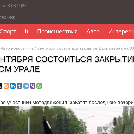
дня:
6.08.2026
лябинск
Спорт
It
Происшествия
Авто
Интерес
»
Авто новости
» 27 сентября состоиться закрытие Байк сезона на 
ЕНТЯБРЯ СОСТОИТЬСЯ ЗАКРЫТИ
ОМ УРАЛЕ
бря участники мотодвижения закатят последнюю вечерин