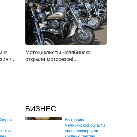
инг
Мотоциклисты Челябинска
ин /...
открыли мотосезон!...
БИЗНЕС
зерска,
На границе
Челябинской области
на три
снова развернули
лей,
крупную партию