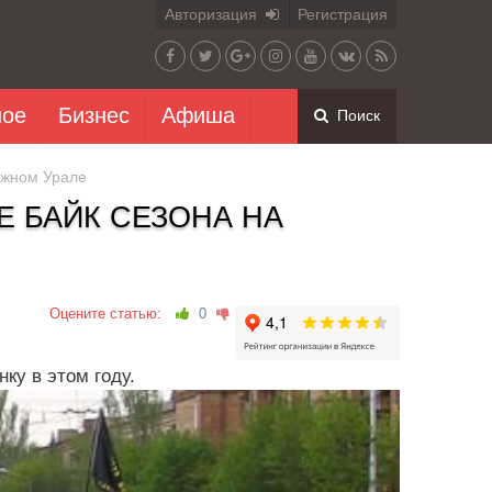
Авторизация
Регистрация
ное
Бизнес
Афиша
Поиск
Южном Урале
Е БАЙК СЕЗОНА НА
Оцените статью:
0
ку в этом году.