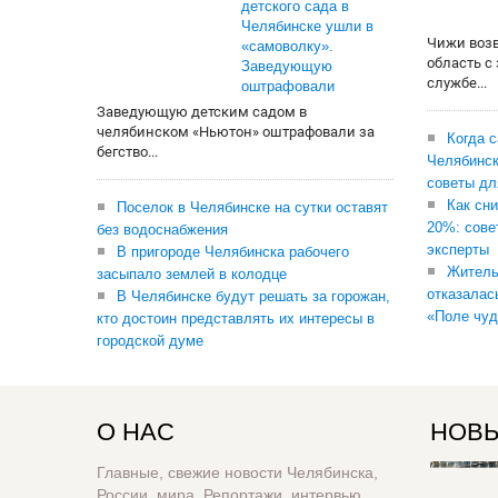
детского сада в
Челябинске ушли в
Чижи воз
«самоволку».
область с
Заведующую
службе...
оштрафовали
Заведующую детским садом в
челябинском «Ньютон» оштрафовали за
Когда 
бегство...
Челябинск
советы дл
Как сни
Поселок в Челябинске на сутки оставят
20%: сове
без водоснабжения
эксперты
В пригороде Челябинска рабочего
Житель
засыпало землей в колодце
отказалас
В Челябинске будут решать за горожан,
«Поле чуд
кто достоин представлять их интересы в
городской думе
О НАС
НОВЫ
Главные, свежие новости Челябинска,
России, мира. Репортажи, интервью,