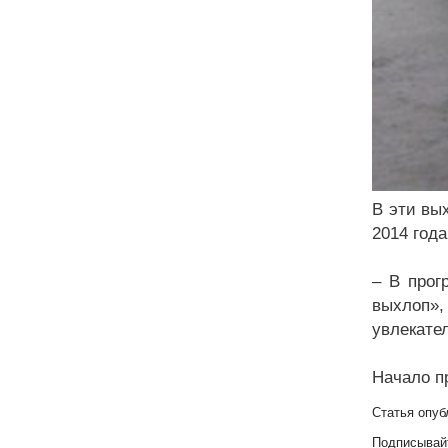
В эти вы
2014 год
– В прог
выхлоп»,
увлекате
Начало пр
Статья опуб
Подписывай