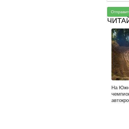
Отправит
ЧИТА
На Южн
чемпио
автокро