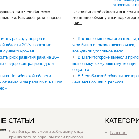
отправится в
вращаются в Челябинскую
В Челябинской области вынесли 
 зимовки. Как сообщили в пресс-
женщине, обманувшей наркоторго
Как...
сажать рассаду перцев в
В отношении педагогов школы, 
ой области-2025: полезные
челябинка сломала позвоночник,
я лучшего урожая
возбудили уголовное дело
зить риск развития рака на 10–
В Магнитогорске вынесли приго
ты о здоровом рационе дали
мошеннику, охмурявшему женщин 
соцсетях
ница Челябинской области
В Челябинской области цистерн
ь от денег и забрала приз на шоу
бензином сошли с рельсов
ес»
Е СТАТЬИ
КАТЕГОР
Челябинцу, до смерти забившему отца,
Главная
приняв того за вора, вынесли приговор