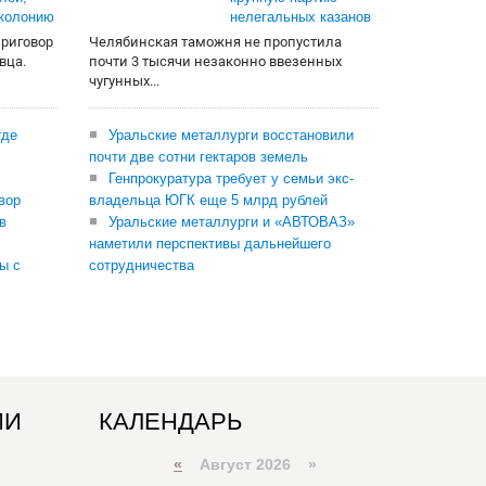
 колонию
нелегальных казанов
приговор
Челябинская таможня не пропустила
вца.
почти 3 тысячи незаконно ввезенных
чугунных...
где
Уральские металлурги восстановили
почти две сотни гектаров земель
Генпрокуратура требует у семьи экс-
вор
владельца ЮГК еще 5 млрд рублей
в
Уральские металлурги и «АВТОВАЗ»
наметили перспективы дальнейшего
ы с
сотрудничества
ИИ
КАЛЕНДАРЬ
«
Август 2026 »