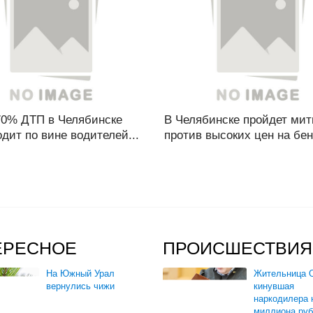
70% ДТП в Челябинске
В Челябинске пройдет мит
дит по вине водителей...
против высоких цен на бенз
ЕРЕСНОЕ
ПРОИСШЕСТВИЯ
На Южный Урал
Жительница О
вернулись чижи
кинувшая
наркодилера 
миллиона руб