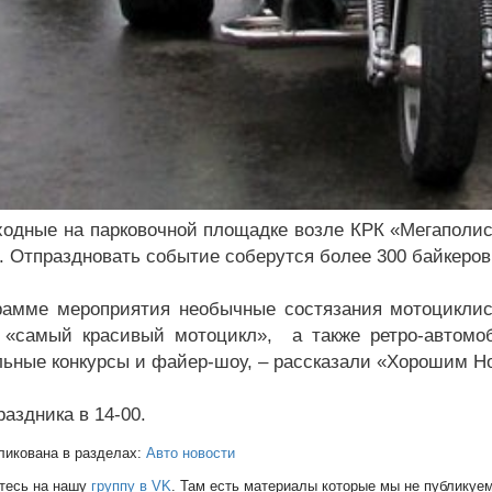
ходные на парковочной площадке возле КРК «Мегаполис
а. Отпраздновать событие соберутся более 300 байкеров
рамме мероприятия необычные состязания мотоциклис
 «самый красивый мотоцикл», а также ретро-автомобил
льные конкурсы и файер-шоу, – рассказали «Хорошим Н
аздника в 14-00.
ликована в разделах:
Авто новости
тесь на нашу
группу в VK
. Там есть материалы которые мы не публикуем 