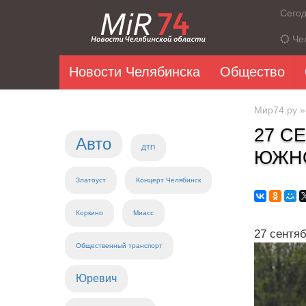
Сего
Че
Новости Челябинска
Общество
Мир74.ру
27 С
Авто
ДТП
ЮЖН
Златоуст
Концерт Челябинск
Коркино
Миасс
27 сентя
Общественный транспорт
Юревич