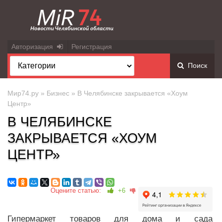
Авторизация
Регистрация
Поиск
Мир74.ру
»
Бизнес
» В Челябинске закрывается «Хоум
Центр»
В ЧЕЛЯБИНСКЕ
ЗАКРЫВАЕТСЯ «ХОУМ
ЦЕНТР»
Оцените статью:
+6
Гипермаркет товаров для дома и сада