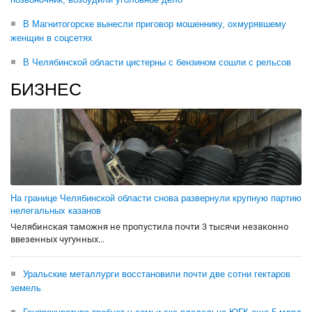
В Магнитогорске вынесли приговор мошеннику, охмурявшему
женщин в соцсетях
В Челябинской области цистерны с бензином сошли с рельсов
БИЗНЕС
На границе Челябинской области снова развернули крупную партию
нелегальных казанов
Челябинская таможня не пропустила почти 3 тысячи незаконно
ввезенных чугунных...
Уральские металлурги восстановили почти две сотни гектаров
земель