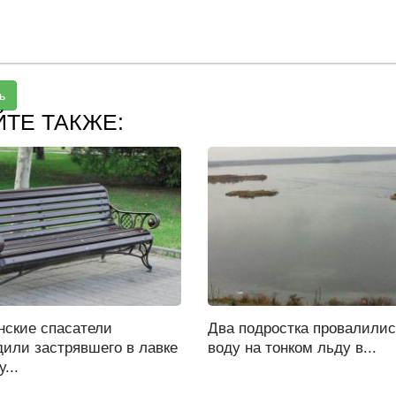
ь
ЙТЕ ТАКЖЕ:
нские спасатели
Два подростка провалилис
дили застрявшего в лавке
воду на тонком льду в...
...