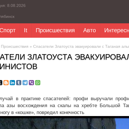
дня:
8.08.2026
лябинск
Спорт
It
Происшествия
Авто
Интерес
»
Происшествия
» Спасатели Златоуста эвакуировали с Таганая аль
АТЕЛИ ЗЛАТОУСТА ЭВАКУИРОВА
ИНИСТОВ
лучай в практике спасателей: профи выручали профи
ла азы восхождения на скалы на хребте Большой Таг
ногу в «кошке», повредил конечность