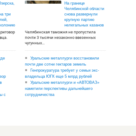
зерска,
На границе
Челябинской области
на три
снова развернули
лей,
крупную партию
 колонию
нелегальных казанов
приговор
Челябинская таможня не пропустила
вца.
почти 3 тысячи незаконно ввезенных
чугунных...
где
Уральские металлурги восстановили
почти две сотни гектаров земель
Генпрокуратура требует у семьи экс-
вор
владельца ЮГК еще 5 млрд рублей
в
Уральские металлурги и «АВТОВАЗ»
наметили перспективы дальнейшего
ы с
сотрудничества