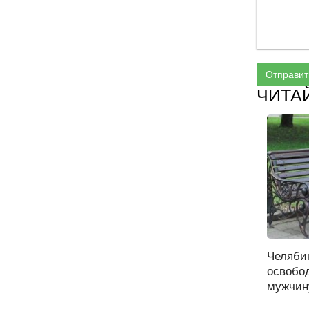
Отправит
ЧИТА
Челяби
освобо
мужчину