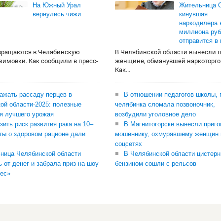
На Южный Урал
Жительница О
вернулись чижи
кинувшая
наркодилера 
миллиона руб
отправится в
вращаются в Челябинскую
В Челябинской области вынесли 
 зимовки. Как сообщили в пресс-
женщине, обманувшей наркоторго
Как...
сажать рассаду перцев в
В отношении педагогов школы, 
ой области-2025: полезные
челябинка сломала позвоночник,
я лучшего урожая
возбудили уголовное дело
зить риск развития рака на 10–
В Магнитогорске вынесли приго
ты о здоровом рационе дали
мошеннику, охмурявшему женщин 
соцсетях
ница Челябинской области
В Челябинской области цистерн
ь от денег и забрала приз на шоу
бензином сошли с рельсов
ес»