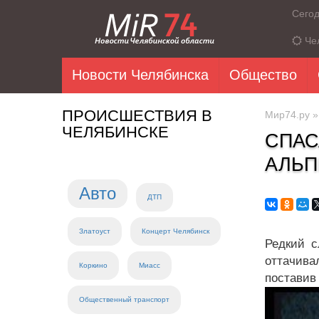
Сего
Че
Новости Челябинска
Общество
ПРОИСШЕСТВИЯ В
Мир74.ру
ЧЕЛЯБИНСКЕ
СПАС
АЛЬП
Авто
ДТП
Златоуст
Концерт Челябинск
Редкий с
оттачива
Коркино
Миасс
поставив 
Общественный транспорт