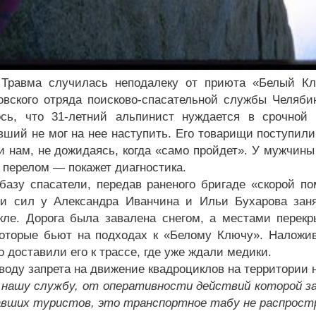
а случилась неподалеку от приюта «Белый Ключ
овского отряда поисково-спасательной службы Челяб
сь, что 31-летний альпинист нуждается в срочной 
вший не мог на нее наступить. Его товарищи поступили
и нам, не дожидаясь, когда «само пройдет». У мужчины
 перелом — покажет диагностика.
спасатели, передав раненого бригаде «скорой помо
и сил у Александра Иванчина и Ильи Бухарова заня
кле. Дорога была завалена снегом, а местами пере
которые бьют на подходах к «Белому Ключу». Наложив
 доставили его к трассе, где уже ждали медики.
у запрета на движение квадроциклов на территории н
у службу, от оперативности действий которой зави
вших туристов, это транспортное табу не распрост