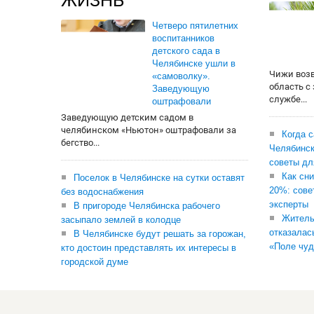
ЖИЗНЬ
Четверо пятилетних
воспитанников
детского сада в
Челябинске ушли в
Чижи воз
«самоволку».
область с
Заведующую
службе...
оштрафовали
Заведующую детским садом в
челябинском «Ньютон» оштрафовали за
Когда 
бегство...
Челябинск
советы дл
Как сни
Поселок в Челябинске на сутки оставят
20%: сове
без водоснабжения
эксперты
В пригороде Челябинска рабочего
Житель
засыпало землей в колодце
отказалас
В Челябинске будут решать за горожан,
«Поле чуд
кто достоин представлять их интересы в
городской думе