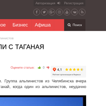
Авторизация
Регистрация
ное
Бизнес
Афиша
Поиск
пинистов
ЛИ С ТАГАНАЯ
Оцените статью:
0
. Группа альпинистов из Челябинска вчера
анай, когда один из альпинистов, неудачно