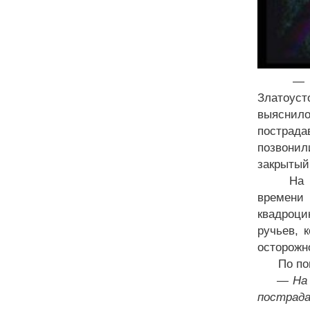
— Травм
Златоуст
выяснило
пострада
позвонил
закрытый
На базу 
времени 
квадроци
ручьев, 
осторожно
По повод
— На наш
пострада