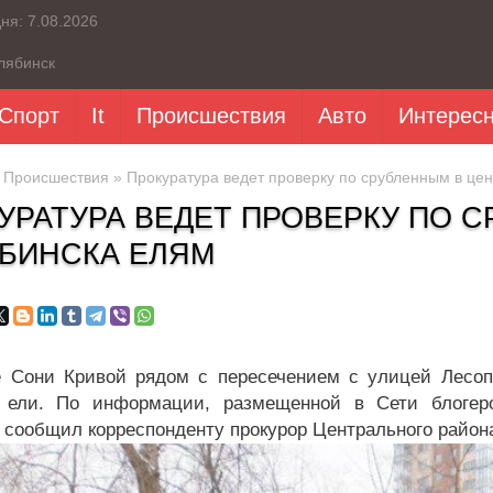
дня:
7.08.2026
лябинск
Спорт
It
Происшествия
Авто
Интерес
»
Происшествия
» Прокуратура ведет проверку по срубленным в це
УРАТУРА ВЕДЕТ ПРОВЕРКУ ПО 
БИНСКА ЕЛЯМ
 Сони Кривой рядом с пересечением с улицей Лесоп
 ели. По информации, размещенной в Сети блогеро
, сообщил корреспонденту прокурор Центрального район