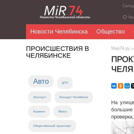
Сего
Че
Новости Челябинска
Общество
ПРОИСШЕСТВИЯ В
Мир74.ру
ЧЕЛЯБИНСКЕ
ПРОК
ЧЕЛЯ
Авто
ДТП
Златоуст
Концерт Челябинск
На улице
большие
Коркино
Миасс
проверка
Общественный транспорт