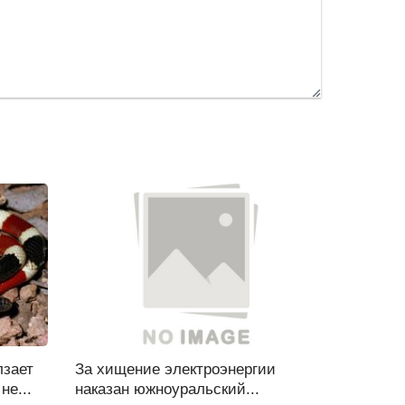
лзает
За хищение электроэнергии
не...
наказан южноуральский...