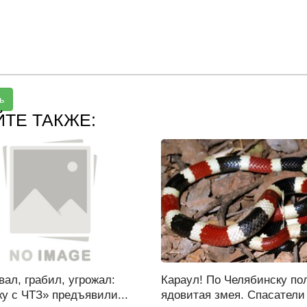
ь
ЙТЕ ТАКЖЕ:
ал, грабил, угрожал:
Караул! По Челябинску по
у с ЧТЗ» предъявили...
ядовитая змея. Спасатели 