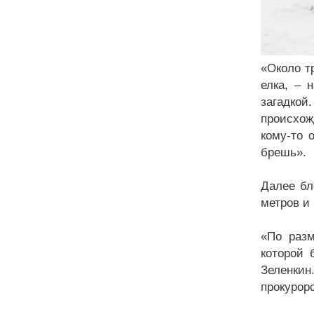
«Около т
елка, – 
загадко
происхож
кому-то 
брешь».
Далее бл
метров и
«По разм
которой 
Зеленки
прокурорс