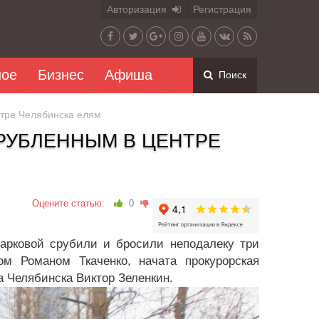
Авторизация
Регистрация
ное
Бизнес
Афиша
Поиск
нтре Челябинска елям
СРУБЛЕННЫМ В ЦЕНТРЕ
Оцените статью:
0
арковой срубили и бросили неподалеку три
м Романом Ткаченко, начата прокурорская
а Челябинска Виктор Зеленкин.