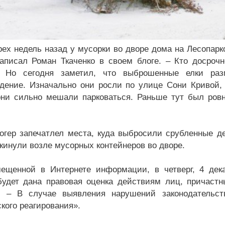
рех недель назад у мусорки во дворе дома на Лесопар
написал Роман Ткаченко в своем блоге. – Кто досрочн
й. Но сегодня заметил, что выброшенные елки раз
дение. Изначально они росли по улице Сони Кривой, 
они сильно мешали парковаться. Раньше тут был ров
огер запечатлел места, куда выбросили срубленные де
 кинули возле мусорных контейнеров во дворе.
ещенной в Интернете информации, в четверг, 4 дека
будет дана правовая оценка действиям лиц, причастн
н. – В случае выявления нарушений законодательс
кого реагирования».