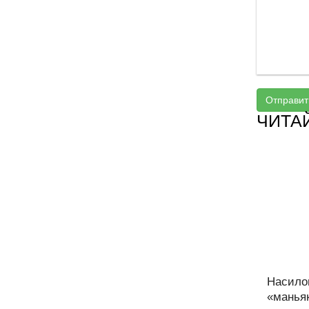
Отправит
ЧИТА
Насилов
«маньяк