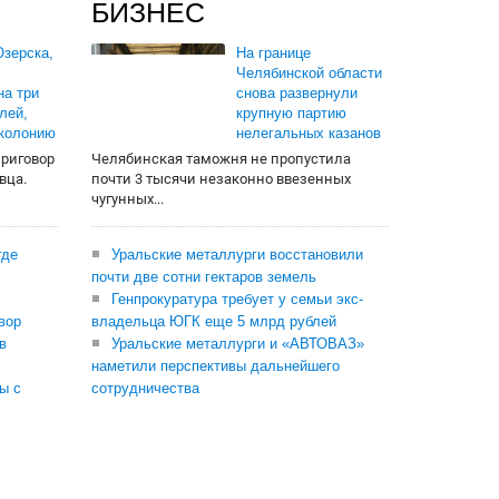
БИЗНЕС
зерска,
На границе
Челябинской области
на три
снова развернули
лей,
крупную партию
 колонию
нелегальных казанов
приговор
Челябинская таможня не пропустила
вца.
почти 3 тысячи незаконно ввезенных
чугунных...
где
Уральские металлурги восстановили
почти две сотни гектаров земель
Генпрокуратура требует у семьи экс-
вор
владельца ЮГК еще 5 млрд рублей
в
Уральские металлурги и «АВТОВАЗ»
наметили перспективы дальнейшего
ы с
сотрудничества