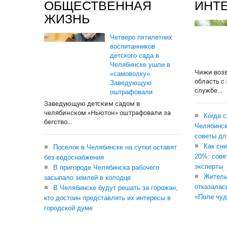
ОБЩЕСТВЕННАЯ
ИНТ
ЖИЗНЬ
Четверо пятилетних
воспитанников
детского сада в
Челябинске ушли в
Чижи воз
«самоволку».
область с
Заведующую
службе...
оштрафовали
Заведующую детским садом в
челябинском «Ньютон» оштрафовали за
Когда 
бегство...
Челябинск
советы дл
Как сни
Поселок в Челябинске на сутки оставят
20%: сове
без водоснабжения
эксперты
В пригороде Челябинска рабочего
Житель
засыпало землей в колодце
отказалас
В Челябинске будут решать за горожан,
«Поле чуд
кто достоин представлять их интересы в
городской думе