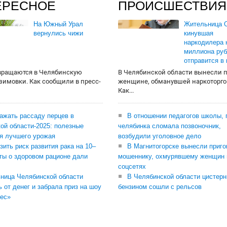
ЕРЕСНОЕ
ПРОИСШЕСТВИЯ
На Южный Урал
Жительница О
вернулись чижи
кинувшая
наркодилера 
миллиона руб
отправится в
вращаются в Челябинскую
В Челябинской области вынесли 
 зимовки. Как сообщили в пресс-
женщине, обманувшей наркоторго
Как...
сажать рассаду перцев в
В отношении педагогов школы, 
ой области-2025: полезные
челябинка сломала позвоночник,
я лучшего урожая
возбудили уголовное дело
зить риск развития рака на 10–
В Магнитогорске вынесли приго
ты о здоровом рационе дали
мошеннику, охмурявшему женщин 
соцсетях
ница Челябинской области
В Челябинской области цистерн
ь от денег и забрала приз на шоу
бензином сошли с рельсов
ес»