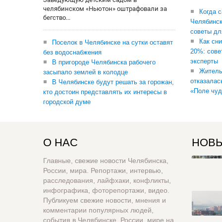
челябинском «Ньютон» оштрафовали за
Когда 
бегство...
Челябинск
советы дл
Как сни
Поселок в Челябинске на сутки оставят
20%: сове
без водоснабжения
эксперты
В пригороде Челябинска рабочего
Житель
засыпало землей в колодце
отказалас
В Челябинске будут решать за горожан,
«Поле чуд
кто достоин представлять их интересы в
городской думе
О НАС
НОВЫ
Главные, свежие новости Челябинска,
России, мира. Репортажи, интервью,
расследования, лайфхаки, конфликты,
инфографика, фоторепортажи, видео.
Публикуем свежие новости, мнения и
комментарии популярных людей,
события в Челябинске, России, мире на