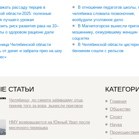
сажать рассаду перцев в
В отношении педагогов школы, 
ой области-2025: полезные
челябинка сломала позвоночник,
я лучшего урожая
возбудили уголовное дело
зить риск развития рака на 10–
В Магнитогорске вынесли приго
ты о здоровом рационе дали
мошеннику, охмурявшему женщин 
соцсетях
ница Челябинской области
В Челябинской области цистерн
ь от денег и забрала приз на шоу
бензином сошли с рельсов
ес»
Е СТАТЬИ
КАТЕГОР
Челябинцу, до смерти забившему отца,
Главная
приняв того за вора, вынесли приговор
Общество
Спорт
НМУ возвращаются на Южный Урал после
Наука
месячного перерыва
Происшестви