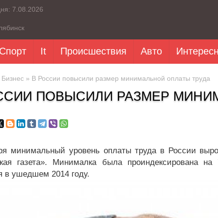
дня:
7.08.2026
лябинск
Спорт
It
Происшествия
Авто
Интерес
»
Бизнес
» В России повысили размер минимальной оплаты труда
ССИИ ПОВЫСИЛИ РАЗМЕР МИНИ
ря минимальный уровень оплаты труда в России выро
кая газета». Минималка была проиндексирована на 
 в ушедшем 2014 году.