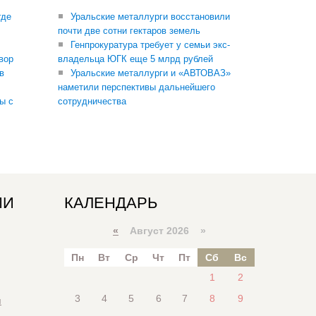
где
Уральские металлурги восстановили
почти две сотни гектаров земель
Генпрокуратура требует у семьи экс-
вор
владельца ЮГК еще 5 млрд рублей
в
Уральские металлурги и «АВТОВАЗ»
наметили перспективы дальнейшего
ы с
сотрудничества
ИИ
КАЛЕНДАРЬ
«
Август 2026 »
Пн
Вт
Ср
Чт
Пт
Сб
Вс
1
2
3
4
5
6
7
8
9
я