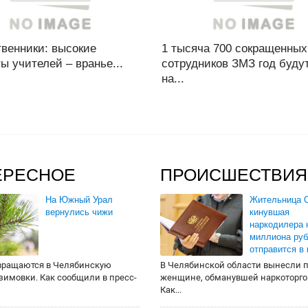
венники: высокие
1 тысяча 700 сокращенных
ы учителей – вранье...
сотрудников ЗМЗ год буду
на...
ЕРЕСНОЕ
ПРОИСШЕСТВИЯ
На Южный Урал
Жительница О
вернулись чижи
кинувшая
наркодилера 
миллиона руб
отправится в
вращаются в Челябинскую
В Челябинской области вынесли 
 зимовки. Как сообщили в пресс-
женщине, обманувшей наркоторго
Как...