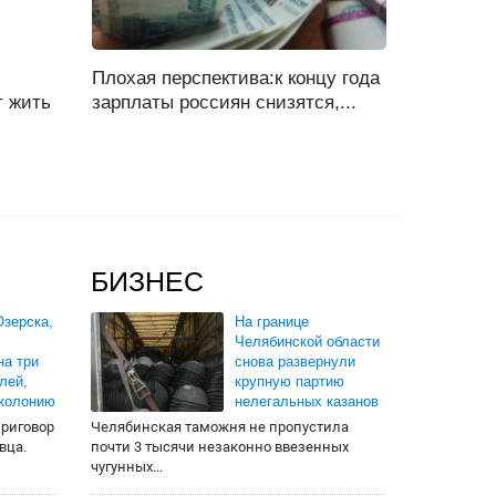
Плохая перспектива:к концу года
т жить
зарплаты россиян снизятся,...
БИЗНЕС
зерска,
На границе
Челябинской области
на три
снова развернули
лей,
крупную партию
 колонию
нелегальных казанов
приговор
Челябинская таможня не пропустила
вца.
почти 3 тысячи незаконно ввезенных
чугунных...