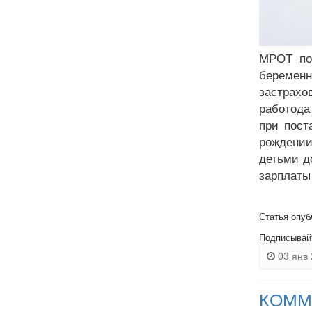
МРОТ по
беременн
застрахо
работода
при пост
рождении
детьми до
зарплаты
Статья опуб
Подписывай
03 янв 
КОММ