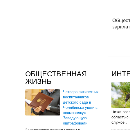
Общест
зарплат
ОБЩЕСТВЕННАЯ
ИНТ
ЖИЗНЬ
Четверо пятилетних
воспитанников
детского сада в
Челябинске ушли в
Чижи воз
«самоволку».
область с
Заведующую
службе...
оштрафовали
Заведующую детским садом в