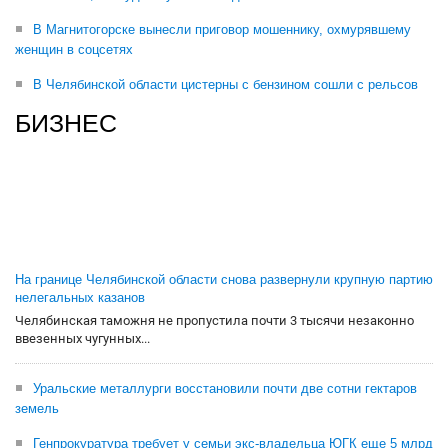
В Магнитогорске вынесли приговор мошеннику, охмурявшему
женщин в соцсетях
В Челябинской области цистерны с бензином сошли с рельсов
БИЗНЕС
На границе Челябинской области снова развернули крупную партию
нелегальных казанов
Челябинская таможня не пропустила почти 3 тысячи незаконно
ввезенных чугунных...
Уральские металлурги восстановили почти две сотни гектаров
земель
Генпрокуратура требует у семьи экс-владельца ЮГК еще 5 млрд