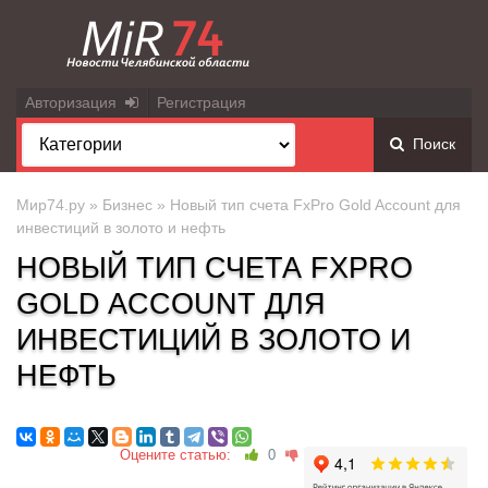
Авторизация
Регистрация
Поиск
Мир74.ру
»
Бизнес
» Новый тип счета FxPro Gold Account для
инвестиций в золото и нефть
НОВЫЙ ТИП СЧЕТА FXPRO
GOLD ACCOUNT ДЛЯ
ИНВЕСТИЦИЙ В ЗОЛОТО И
НЕФТЬ
Оцените статью:
0