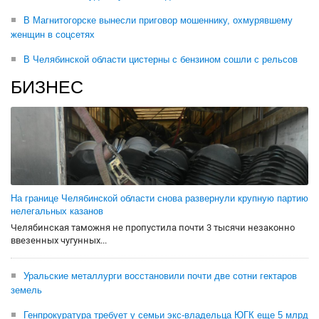
В Магнитогорске вынесли приговор мошеннику, охмурявшему
женщин в соцсетях
В Челябинской области цистерны с бензином сошли с рельсов
БИЗНЕС
На границе Челябинской области снова развернули крупную партию
нелегальных казанов
Челябинская таможня не пропустила почти 3 тысячи незаконно
ввезенных чугунных...
Уральские металлурги восстановили почти две сотни гектаров
земель
Генпрокуратура требует у семьи экс-владельца ЮГК еще 5 млрд