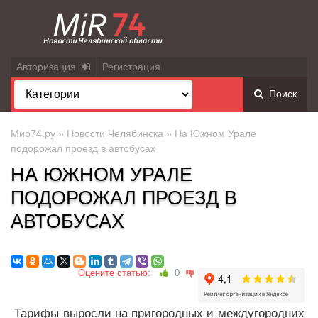
Авторизация
Регистрация
Поиск
Мир74.ру
»
Новости Челябинска
» На Южном Урале
подорожал проезд в автобусах
НА ЮЖНОМ УРАЛЕ
ПОДОРОЖАЛ ПРОЕЗД В
АВТОБУСАХ
Оцените статью:
0
Тарифы выросли на пригородных и междугородних