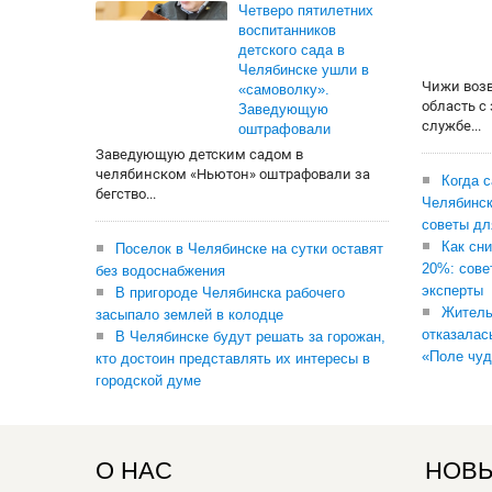
Четверо пятилетних
воспитанников
детского сада в
Челябинске ушли в
Чижи воз
«самоволку».
область с
Заведующую
службе...
оштрафовали
Заведующую детским садом в
челябинском «Ньютон» оштрафовали за
Когда 
бегство...
Челябинск
советы дл
Как сни
Поселок в Челябинске на сутки оставят
20%: сове
без водоснабжения
эксперты
В пригороде Челябинска рабочего
Житель
засыпало землей в колодце
отказалас
В Челябинске будут решать за горожан,
«Поле чуд
кто достоин представлять их интересы в
городской думе
О НАС
НОВЫ