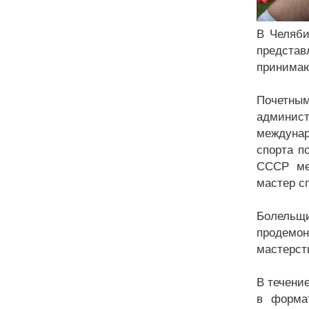
В Челяби
представ
принимаю
Почетным
админис
междунар
спорта п
СССР ме
мастер с
Болельщи
продемон
мастерст
В течени
в форма