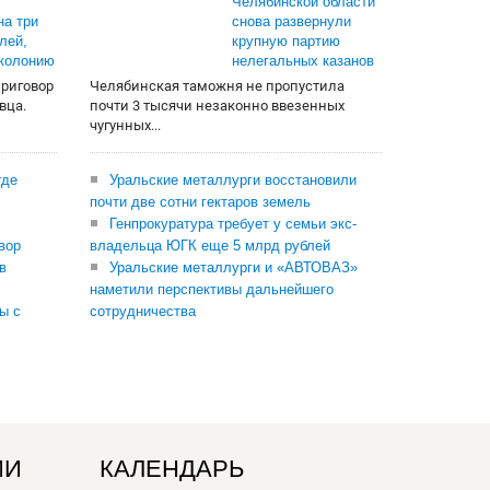
Челябинской области
на три
снова развернули
лей,
крупную партию
 колонию
нелегальных казанов
приговор
Челябинская таможня не пропустила
вца.
почти 3 тысячи незаконно ввезенных
чугунных...
где
Уральские металлурги восстановили
почти две сотни гектаров земель
Генпрокуратура требует у семьи экс-
вор
владельца ЮГК еще 5 млрд рублей
в
Уральские металлурги и «АВТОВАЗ»
наметили перспективы дальнейшего
ы с
сотрудничества
ИИ
КАЛЕНДАРЬ