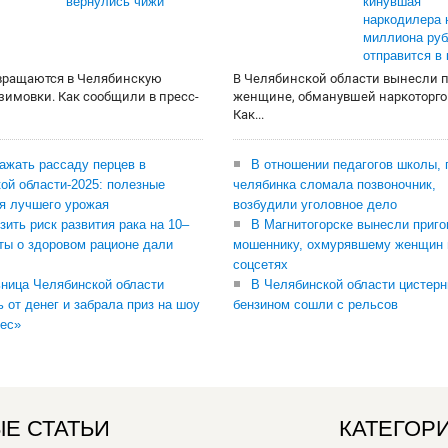
вернулись чижи
кинувшая
наркодилера 
миллиона руб
отправится в
вращаются в Челябинскую
В Челябинской области вынесли 
 зимовки. Как сообщили в пресс-
женщине, обманувшей наркоторго
Как...
сажать рассаду перцев в
В отношении педагогов школы, 
ой области-2025: полезные
челябинка сломала позвоночник,
я лучшего урожая
возбудили уголовное дело
зить риск развития рака на 10–
В Магнитогорске вынесли приго
ты о здоровом рационе дали
мошеннику, охмурявшему женщин 
соцсетях
ница Челябинской области
В Челябинской области цистерн
ь от денег и забрала приз на шоу
бензином сошли с рельсов
ес»
Е СТАТЬИ
КАТЕГОР