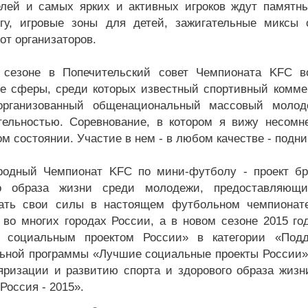
лей и самых ярких и активных игроков ждут памятны
гу, игровые зоны для детей, зажигательные миксы
от организаторов.
 сезоне в Попечительский совет Чемпионата KFC в
е сферы, среди которых известный спортивный коммен
организованный общенациональный массовый молоде
тельностью. Соревнование, в котором я вижу несомн
м состоянии. Участие в нем - в любом качестве - подни
одный Чемпионат KFC по мини-футболу - проект бр
го образа жизни среди молодежи, предоставляющ
ать свои силы в настоящем футбольном чемпионате
 во многих городах России, а в новом сезоне 2015 го
 социальным проектом России» в категории «Подд
ьной программы «Лучшие социальные проекты России»
яризации и развитию спорта и здорового образа жиз
Россия - 2015».