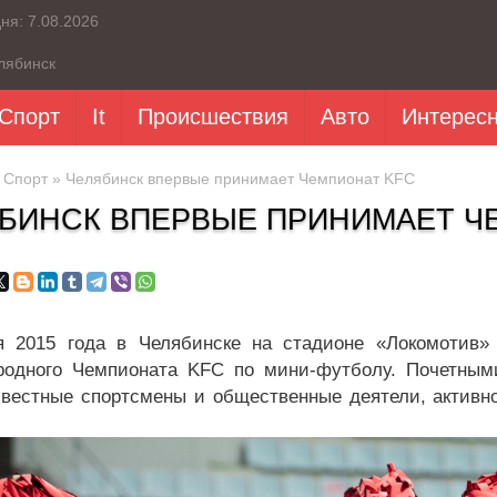
дня:
7.08.2026
лябинск
Спорт
It
Происшествия
Авто
Интерес
»
Спорт
» Челябинск впервые принимает Чемпионат KFC
БИНСК ВПЕРВЫЕ ПРИНИМАЕТ Ч
2015 года в Челябинске на стадионе «Локомотив» 
одного Чемпионата KFC по мини-футболу. Почетными
звестные спортсмены и общественные деятели, актив