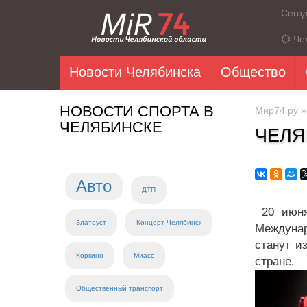
Сего
Че
Новости Челябинска
Общество
НОВОСТИ СПОРТА В
Мир74.ру
ЧЕЛЯБИНСКЕ
ЧЕЛЯ
Авто
ДТП
20 июня 
Златоуст
Концерт Челябинск
Междунар
станут и
Коркино
Миасс
стране.
Общественный транспорт