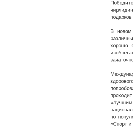
Победите
чирлидин
подарков 
В новом
различны
хорошо 
изобрета
зачаточно
Междунар
здорово
попробов
проходит
«Лучшим
национал
по попул
«Спорт и 