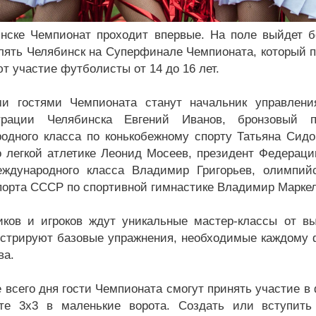
нске Чемпионат проходит впервые. На поле выйдет б
лять Челябинск на Суперфинале Чемпионата, который пр
т участие футболисты от 14 до 16 лет.
и гостями Чемпионата станут начальник управлени
трации Челябинска Евгений Иванов, бронзовый 
одного класса по конькобежному спорту Татьяна Сид
о легкой атлетике Леонид Мосеев, президент Федераци
ждународного класса Владимир Григорьев, олимпий
порта СССР по спортивной гимнастике Владимир Маркел
ков и игроков ждут уникальные мастер-классы от в
стрируют базовые упражнения, необходимые каждому фу
ва.
е всего дня гости Чемпионата смогут принять участие 
те 3х3 в маленькие ворота. Создать или вступить