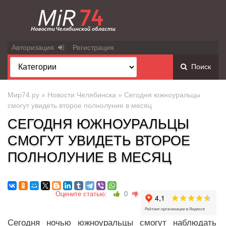
Авторизация
Регистрация
Поиск
Мир74.ру
»
Новости Челябинска
» Сегодня южноуральцы
смогут увидеть второе полнолуние в месяц
СЕГОДНЯ ЮЖНОУРАЛЬЦЫ
СМОГУТ УВИДЕТЬ ВТОРОЕ
ПОЛНОЛУНИЕ В МЕСЯЦ
Оцените статью:
0
Сегодня ночью южноуральцы смогут наблюдать