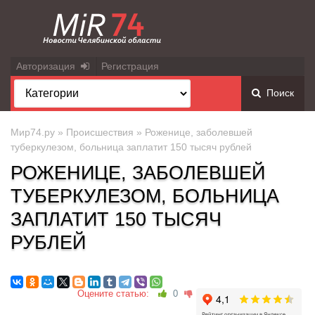
Авторизация
Регистрация
Поиск
Мир74.ру
»
Происшествия
» Роженице, заболевшей
туберкулезом, больница заплатит 150 тысяч рублей
РОЖЕНИЦЕ, ЗАБОЛЕВШЕЙ
ТУБЕРКУЛЕЗОМ, БОЛЬНИЦА
ЗАПЛАТИТ 150 ТЫСЯЧ
РУБЛЕЙ
Оцените статью:
0