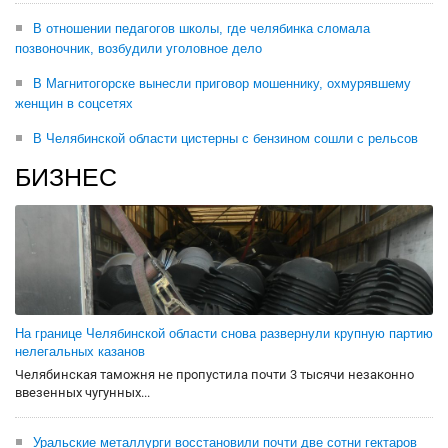
В отношении педагогов школы, где челябинка сломала
позвоночник, возбудили уголовное дело
В Магнитогорске вынесли приговор мошеннику, охмурявшему
женщин в соцсетях
В Челябинской области цистерны с бензином сошли с рельсов
БИЗНЕС
На границе Челябинской области снова развернули крупную партию
нелегальных казанов
Челябинская таможня не пропустила почти 3 тысячи незаконно
ввезенных чугунных...
Уральские металлурги восстановили почти две сотни гектаров