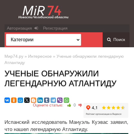
Авторизация
Регистрация
Поиск
Мир74.ру
»
Интересное
» Ученые обнаружили легендарную
Атлантиду
УЧЕНЫЕ ОБНАРУЖИЛИ
ЛЕГЕНДАРНУЮ АТЛАНТИДУ
Оцените статью:
0
Испанский исследователь Мануэль Куэвас заявил,
что нашел легендарную Атлантиду.