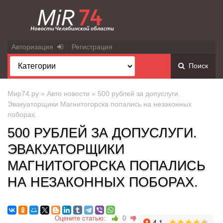
Авторизация
Регистрация
Поиск
Мир74.ру
»
Авто новости
» 500 рублей за допуслуги.
Эвакуаторщики Магнитогорска попались на незаконных
поборах.
500 РУБЛЕЙ ЗА ДОПУСЛУГИ.
ЭВАКУАТОРЩИКИ
МАГНИТОГОРСКА ПОПАЛИСЬ
НА НЕЗАКОННЫХ ПОБОРАХ.
Оцените статью:
0