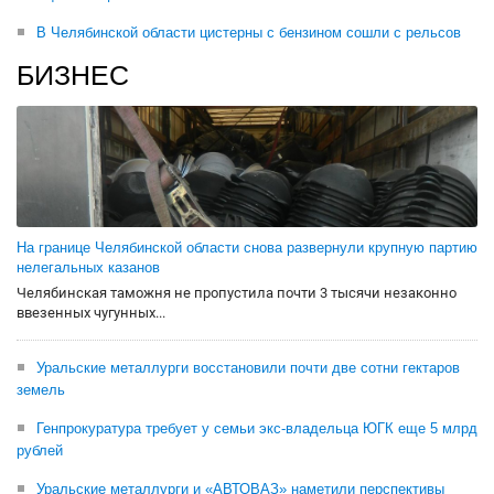
В Челябинской области цистерны с бензином сошли с рельсов
БИЗНЕС
На границе Челябинской области снова развернули крупную партию
нелегальных казанов
Челябинская таможня не пропустила почти 3 тысячи незаконно
ввезенных чугунных...
Уральские металлурги восстановили почти две сотни гектаров
земель
Генпрокуратура требует у семьи экс-владельца ЮГК еще 5 млрд
рублей
Уральские металлурги и «АВТОВАЗ» наметили перспективы