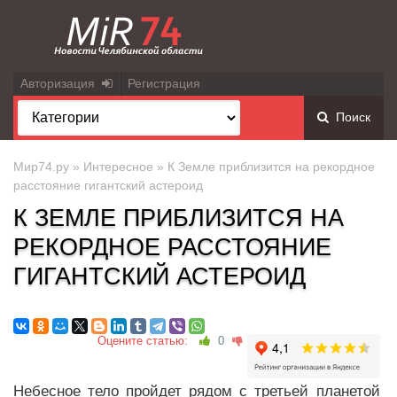
Авторизация
Регистрация
Поиск
Мир74.ру
»
Интересное
» К Земле приблизится на рекордное
расстояние гигантский астероид
К ЗЕМЛЕ ПРИБЛИЗИТСЯ НА
РЕКОРДНОЕ РАССТОЯНИЕ
ГИГАНТСКИЙ АСТЕРОИД
Оцените статью:
0
Небесное тело пройдет рядом с третьей планетой