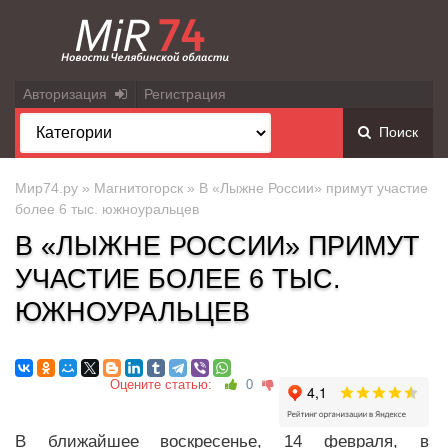
Авторизация
Регистрация
Поиск
Мир74.ру
»
Магнитогорск
» В «Лыжне России» примут участие
более 6 тыс. южноуральцев
В «ЛЫЖНЕ РОССИИ» ПРИМУТ
УЧАСТИЕ БОЛЕЕ 6 ТЫС.
ЮЖНОУРАЛЬЦЕВ
Оцените статью:
0
В ближайшее воскресенье, 14 февраля, в