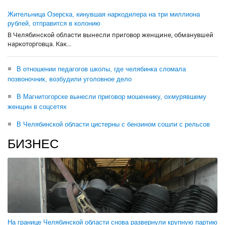
Жительница Озерска, кинувшая наркодилера на три миллиона
рублей, отправится в колонию
В Челябинской области вынесли приговор женщине, обманувшей
наркоторговца. Как...
В отношении педагогов школы, где челябинка сломала
позвоночник, возбудили уголовное дело
В Магнитогорске вынесли приговор мошеннику, охмурявшему
женщин в соцсетях
В Челябинской области цистерны с бензином сошли с рельсов
БИЗНЕС
На границе Челябинской области снова развернули крупную партию